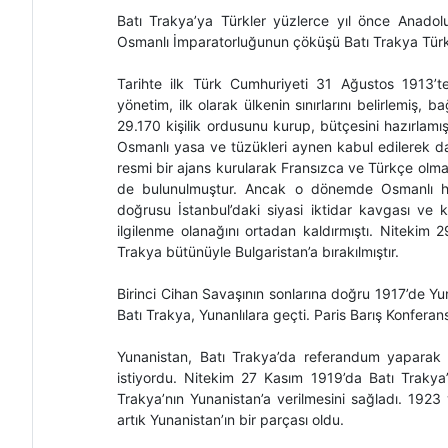
Batı Trakya’ya Türkler yüzlerce yıl önce Anadolu
Osmanlı İmparatorluğunun çöküşü Batı Trakya Türkler
Tarihte ilk Türk Cumhuriyeti 31 Ağustos 1913’te
yönetim, ilk olarak ülkenin sınırlarını belirlemiş,
29.170 kişilik ordusunu kurup, bütçesini hazırlam
Osmanlı yasa ve tüzükleri aynen kabul edilerek d
resmi bir ajans kurularak Fransızca ve Türkçe olm
de bulunulmuştur. Ancak o dönemde Osmanlı hük
doğrusu İstanbul’daki siyasi iktidar kavgası ve 
ilgilenme olanağını ortadan kaldırmıştı. Nitekim
Trakya bütünüyle Bulgaristan’a bırakılmıştır.
Birinci Cihan Savaşının sonlarına doğru 1917’de Yuna
Batı Trakya, Yunanlılara geçti. Paris Barış Konfera
Yunanistan, Batı Trakya’da referandum yaparak 
istiyordu. Nitekim 27 Kasım 1919’da Batı Trakya
Trakya’nın Yunanistan’a verilmesini sağladı. 1923
artık Yunanistan’ın bir parçası oldu.