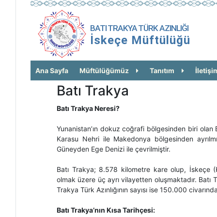
BATI TRAKYA TÜRK AZINLIĞI
İskeçe Müftülüğü
Ana Sayfa
Müftülüğümüz
Tanıtım
İletişi
Batı Trakya
Batı Trakya Neresi?
Yunanistan’ın dokuz coğrafi bölgesinden biri olan
Karasu Nehri ile Makedonya bölgesinden ayrılmış
Güneyden Ege Denizi ile çevrilmiştir.
Batı Trakya; 8.578 kilometre kare olup, İskeçe (
olmak üzere üç ayrı vilayetten oluşmaktadır. Batı
Trakya Türk Azınlığının sayısı ise 150.000 civarında
Batı Trakya’nın Kısa Tarihçesi: