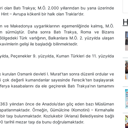
ri olan Batı Trakya; M.Ö. 2.000 yıllarından bu yana üzerinde
 Hint – Avrupa kökenli bir halk olan Traklar’dır.
H
an ve Makedonya uygarlıklarının egemenliğinde kalmış, M.Ö.
üm sürmüştür. Daha sonra Batı Trakya, Roma ve Bizans
 Bölgedeki Türk varlığının, Balkanlara M.Ö. 2. yüzyılda ulaşan
vimlerin gelişi ile başladığı bilinmektedir.
zyılda, Peçenekler 9. yüzyılda, Kuman Türkleri de 11. yüzyılda
k kurulan Osmanlı devleti I. Murat’tan sonra düzenli ordular ve
i çok değerli kumandanlar sayesinde Ferecik’ten başlayarak
erya kasabalarını da ele geçirerek Batı Trakya’nın tamamını
’da 1363 yılından önce de Anadolu’dan göç eden bazı Müslüman
ispatlanmaktadır. Örneğin, Gümülcine (Komotini) – Kırmahalle
kabir taşı bulunmaktadır. Kozlukebir (Ariana) Belediyesine bağlı
 tarihli mezar taşı da bunu doğrulamaktadır.