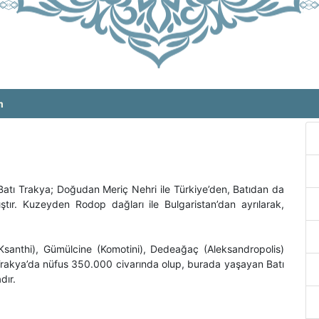
m
 Batı Trakya; Doğudan Meriç Nehri ile Türkiye’den, Batıdan da
tır. Kuzeyden Rodop dağları ile Bulgaristan’dan ayrılarak,
Ksanthi), Gümülcine (Komotini), Dedeağaç (Aleksandropolis)
 Trakya’da nüfus 350.000 civarında olup, burada yaşayan Batı
dır.