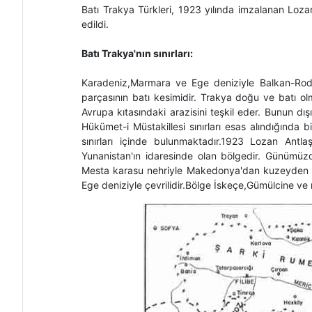
Batı Trakya Türkleri, 1923 yılında imzalanan Lozan
edildi.
Batı Trakya'nın sınırları:
Karadeniz,Marmara ve Ege deniziyle Balkan-Rodop
parçasının batı kesimidir. Trakya doğu ve batı o
Avrupa kıtasındaki arazisini teşkil eder. Bunun dı
Hükümet-i Müstakillesi sınırları esas alındığında bi
sınırları içinde bulunmaktadır.1923 Lozan Antla
Yunanistan'ın idaresinde olan bölgedir. Günümüz
Mesta karasu nehriyle Makedonya'dan kuzeyden Ro
Ege deniziyle çevrilidir.Bölge İskeçe,Gümülcine ve 