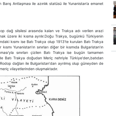
 Barış Antlaşması ile azınlık statüsü ile Yunanistan’a emanet
 dağ silsilesi arasında kalan ve Trakya adı verilen arazi
lmak üzere iki kısma ayrılır.Doğu Trakya, bugünkü Türkiyenin
şındaki kısmı ise Batı Trakya olup 1913'te kurulan Batı Trakya
r kısmı Yunanistan'ın sınırları diğer bir kısmıda Bulgaristan'ın
şması'yla sınırları çizilen Batı Trakya ise bugün tamamen
de Batı Trakya doğudan Meriç nehriyle Türkiye'den,batıdan
dop dağları ile Bulgaristan'dan ayrılmış olup güneyden de
meriç vilayetlerinden oluşmaktadır.