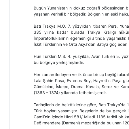
Bugün Yunanistan’ın dokuz coğrafi bölgesinden bi
yaşanan verimli bir bölgedir. Bölgenin en eski halkı,
Batı Trakya M.Ö. 7. yüzyıldan itibaren Pers, Yun
335 yılına kadar burada Trakya Krallığı hük
İmparatorluklarının egemenliği altında yaşamıştır.
İskit Türklerinin ve Orta Asya’dan Batıya göç eden ka
Hun Türkleri M.S. 4. yüzyılda, Avar Türkleri 5. yü
bu bölgeye yerleşmişlerdir.
Her zaman ilerleyen ve ilk önce bir uç beyliği olara
Lala Şahin Paşa, Evrenos Bey, Hayrettin Paşa gib
Gümülcine, İskeçe, Drama, Kavala, Serez ve Karaf
(1363 – 1374) yıllarında fethetmişlerdir.
Tarihçilerin de belirttiklerine göre, Batı Trakya
Türk boyları yaşamıştır. Belgelerle de bu gerçek 
Camii’nin içinde Hicri 581/ Miladi 1185 tarihli bir 
Değirmendere (Darmeni) mezarlığında bulunan 1200