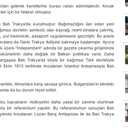
’dan gelerek kendilerine burayı vatan edinmişlerdir. Ancak
i için bir felaket olmuştur.
 Batı Trakya’da kurulmuştur. Bağımsızlığını ilan eden yeni
 bağımsız devletin sembolü olan bayrağı resmi binalara çekmiş,
ış, pul bastırarak, pasaport uygulamasına geçmiştir. Bu arada
avalara da Garbi Trakya Adliyesi bakmaya başlamıştır. Ayrıca
ak üzere “İndependant” adında bir gazete çıkarma girişiminde
ümetinin daha değişik bir Balkan politikası vardı. Daha
kargaşası Batı Trakya’da böyle bir bağımsız Türk devletiyle
 29 Ekim 1913 tarihinde imzalanan İstanbul Anlaşmasıyla Batı
nlılar, Almanlara karşı savaşa girince, Bulgaristan’ın elindeki
nsında da bu durum teyid edildi.
bu toprakların mülkiyetini daha yasal bir zemine oturtmak
’da bir referandum yapıldı. Bu referandumun sonuçları Batı
 yılında imzalanan Lozan Barış Antlaşması ile de Batı Trakya