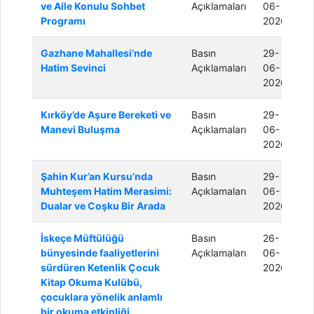
ve Aile Konulu Sohbet
Açıklamaları
06-
Programı
2026
Gazhane Mahallesi’nde
Basın
29-
Hatim Sevinci
Açıklamaları
06-
2026
Kırköy’de Aşure Bereketi ve
Basın
29-
Manevi Buluşma
Açıklamaları
06-
2026
Şahin Kur’an Kursu’nda
Basın
29-
Muhteşem Hatim Merasimi:
Açıklamaları
06-
Dualar ve Coşku Bir Arada
2026
İskeçe Müftülüğü
Basın
26-
bünyesinde faaliyetlerini
Açıklamaları
06-
sürdüren Ketenlik Çocuk
2026
Kitap Okuma Kulübü,
çocuklara yönelik anlamlı
bir okuma etkinliği