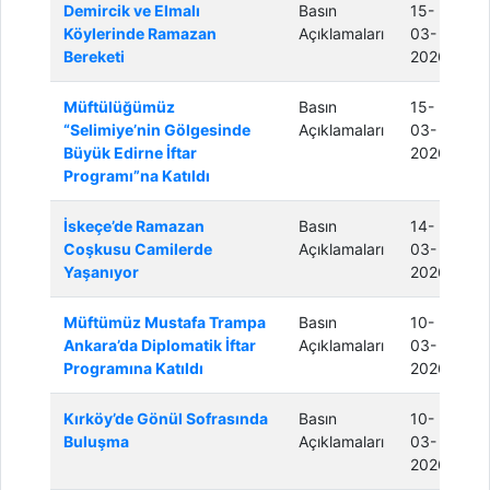
Demircik ve Elmalı
Basın
15-
Köylerinde Ramazan
Açıklamaları
03-
Bereketi
2026
Müftülüğümüz
Basın
15-
“Selimiye’nin Gölgesinde
Açıklamaları
03-
Büyük Edirne İftar
2026
Programı”na Katıldı
İskeçe’de Ramazan
Basın
14-
Coşkusu Camilerde
Açıklamaları
03-
Yaşanıyor
2026
Müftümüz Mustafa Trampa
Basın
10-
Ankara’da Diplomatik İftar
Açıklamaları
03-
Programına Katıldı
2026
Kırköy’de Gönül Sofrasında
Basın
10-
Buluşma
Açıklamaları
03-
2026