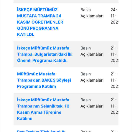
İSKEÇE MÜFTÜMÜZ
Basın
24-
MUSTAFA TRAMPA 24
Açıklamaları
11-
KASIM ÖĞRETMENLER
2025
GÜNÜ PROGRAMINA
KATILDI.
İskeçe Müftümüz Mustafa
Basın
21-
Trampa, Bulgaristan’daki İki
Açıklamaları
11-
Önemli Programa Katıldı.
2025
Müftümüz Mustafa
Basın
21-
Trampa’dan BAKEŞ Söyleşi
Açıklamaları
11-
Programına Katılım
2025
İskeçe Müftümüz Mustafa
Basın
21-
Trampa’nın Selanik’teki 10
Açıklamaları
11-
Kasım Anma Törenine
2025
Katılımı
Batı Trakya Türk Azınlığı
Basın
21-