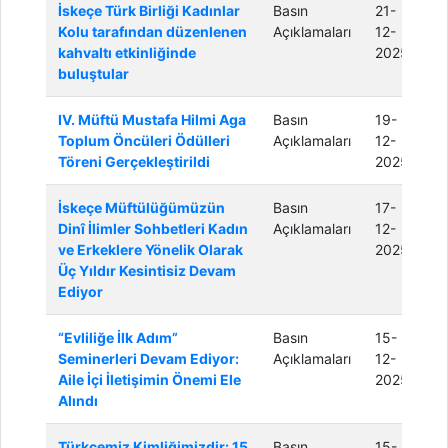
İskeçe Türk Birliği Kadınlar
Basın
21-
Kolu tarafından düzenlenen
Açıklamaları
12-
kahvaltı etkinliğinde
2025
buluştular
IV. Müftü Mustafa Hilmi Aga
Basın
19-
Toplum Öncüleri Ödülleri
Açıklamaları
12-
Töreni Gerçekleştirildi
2025
İskeçe Müftülüğümüzün
Basın
17-
Dinî İlimler Sohbetleri Kadın
Açıklamaları
12-
ve Erkeklere Yönelik Olarak
2025
Üç Yıldır Kesintisiz Devam
Ediyor
“Evliliğe İlk Adım”
Basın
15-
Seminerleri Devam Ediyor:
Açıklamaları
12-
Aile İçi İletişimin Önemi Ele
2025
Alındı
Türkçemiz Kimliğimizdir: 15
Basın
15-