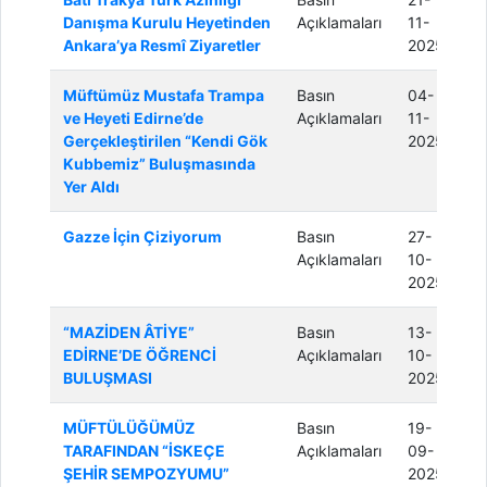
Danışma Kurulu Heyetinden
Açıklamaları
11-
Ankara’ya Resmî Ziyaretler
2025
Müftümüz Mustafa Trampa
Basın
04-
ve Heyeti Edirne’de
Açıklamaları
11-
Gerçekleştirilen “Kendi Gök
2025
Kubbemiz” Buluşmasında
Yer Aldı
Gazze İçin Çiziyorum
Basın
27-
Açıklamaları
10-
2025
“MAZİDEN ÂTİYE”
Basın
13-
EDİRNE’DE ÖĞRENCİ
Açıklamaları
10-
BULUŞMASI
2025
MÜFTÜLÜĞÜMÜZ
Basın
19-
TARAFINDAN “İSKEÇE
Açıklamaları
09-
ŞEHİR SEMPOZYUMU”
2025