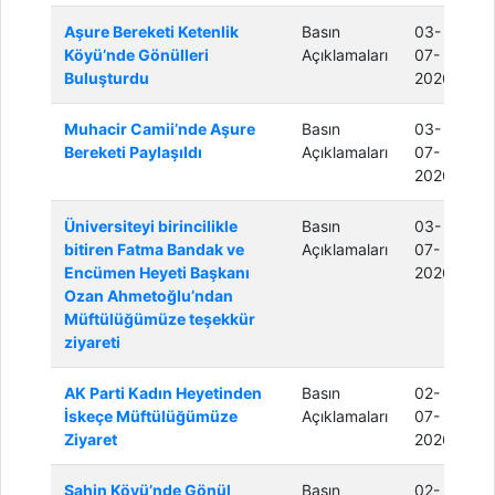
Aşure Bereketi Ketenlik
Basın
03-
Köyü’nde Gönülleri
Açıklamaları
07-
Buluşturdu
2026
Muhacir Camii’nde Aşure
Basın
03-
Bereketi Paylaşıldı
Açıklamaları
07-
2026
Üniversiteyi birincilikle
Basın
03-
bitiren Fatma Bandak ve
Açıklamaları
07-
Encümen Heyeti Başkanı
2026
Ozan Ahmetoğlu’ndan
Müftülüğümüze teşekkür
ziyareti
AK Parti Kadın Heyetinden
Basın
02-
İskeçe Müftülüğümüze
Açıklamaları
07-
Ziyaret
2026
Şahin Köyü’nde Gönül
Basın
02-