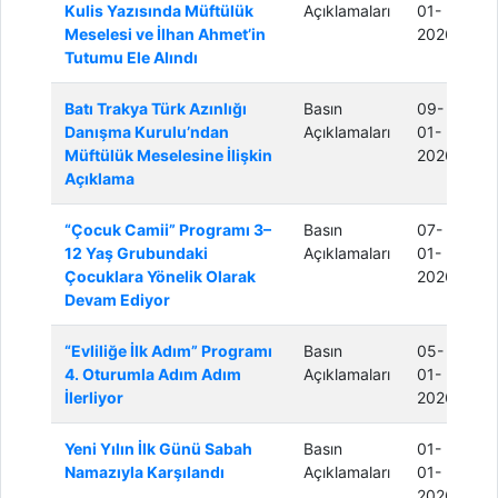
Kulis Yazısında Müftülük
Açıklamaları
01-
Meselesi ve İlhan Ahmet’in
2026
Tutumu Ele Alındı
Batı Trakya Türk Azınlığı
Basın
09-
Danışma Kurulu’ndan
Açıklamaları
01-
Müftülük Meselesine İlişkin
2026
Açıklama
“Çocuk Camii” Programı 3–
Basın
07-
12 Yaş Grubundaki
Açıklamaları
01-
Çocuklara Yönelik Olarak
2026
Devam Ediyor
“Evliliğe İlk Adım” Programı
Basın
05-
4. Oturumla Adım Adım
Açıklamaları
01-
İlerliyor
2026
Yeni Yılın İlk Günü Sabah
Basın
01-
Namazıyla Karşılandı
Açıklamaları
01-
2026