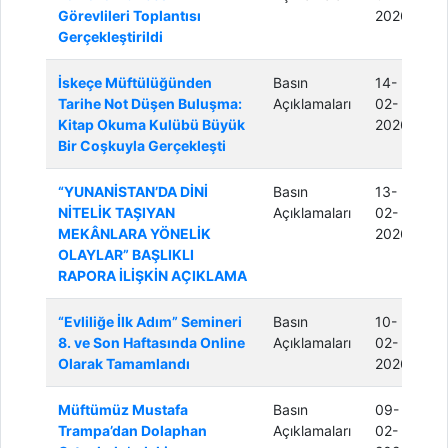
Görevlileri Toplantısı
2026
Gerçekleştirildi
İskeçe Müftülüğünden
Basın
14-
Tarihe Not Düşen Buluşma:
Açıklamaları
02-
Kitap Okuma Kulübü Büyük
2026
Bir Coşkuyla Gerçekleşti
“YUNANİSTAN’DA DİNİ
Basın
13-
NİTELİK TAŞIYAN
Açıklamaları
02-
MEKÂNLARA YÖNELİK
2026
OLAYLAR” BAŞLIKLI
RAPORA İLİŞKİN AÇIKLAMA
“Evliliğe İlk Adım” Semineri
Basın
10-
8. ve Son Haftasında Online
Açıklamaları
02-
Olarak Tamamlandı
2026
Müftümüz Mustafa
Basın
09-
Trampa’dan Dolaphan
Açıklamaları
02-