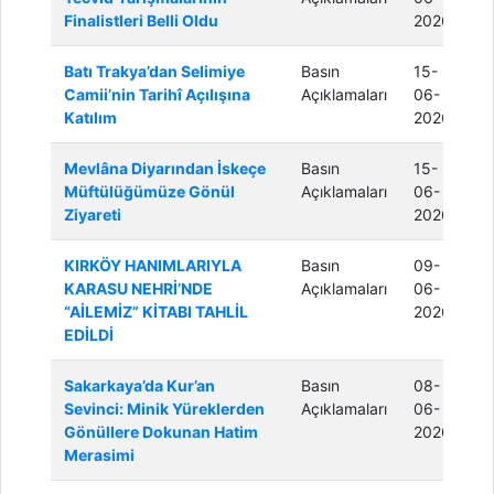
Finalistleri Belli Oldu
2026
Batı Trakya’dan Selimiye
Basın
15-
Camii’nin Tarihî Açılışına
Açıklamaları
06-
Katılım
2026
Mevlâna Diyarından İskeçe
Basın
15-
Müftülüğümüze Gönül
Açıklamaları
06-
Ziyareti
2026
KIRKÖY HANIMLARIYLA
Basın
09-
KARASU NEHRİ’NDE
Açıklamaları
06-
“AİLEMİZ” KİTABI TAHLİL
2026
EDİLDİ
Sakarkaya’da Kur’an
Basın
08-
Sevinci: Minik Yüreklerden
Açıklamaları
06-
Gönüllere Dokunan Hatim
2026
Merasimi