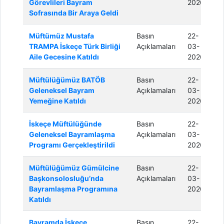
Görevlileri Bayram
2026
Sofrasında Bir Araya Geldi
Müftümüz Mustafa
Basın
22-
TRAMPA İskeçe Türk Birliği
Açıklamaları
03-
Aile Gecesine Katıldı
2026
Müftülüğümüz BATÖB
Basın
22-
Geleneksel Bayram
Açıklamaları
03-
Yemeğine Katıldı
2026
İskeçe Müftülüğünde
Basın
22-
Geleneksel Bayramlaşma
Açıklamaları
03-
Programı Gerçekleştirildi
2026
Müftülüğümüz Gümülcine
Basın
22-
Başkonsolosluğu’nda
Açıklamaları
03-
Bayramlaşma Programına
2026
Katıldı
Bayramda İskeçe
Basın
22-