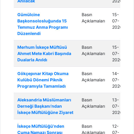
Anılacak
2026
Gümülcine
Basın
15-
Başkonsolosluğunda 15
Açıklamaları
07-
Temmuz Anma Programı
2026
Düzenlendi
Merhum İskeçe Müftüsü
Basın
15-
Ahmet Mete Kabri Başında
Açıklamaları
07-
Dualarla Anıldı
2026
Gökçepınar Kitap Okuma
Basın
14-
Kulübü Dönemi Piknik
Açıklamaları
07-
Programıyla Tamamladı
2026
Aleksandria Müslümanları
Basın
13-
Derneği Başkanı’ndan
Açıklamaları
07-
İskeçe Müftülüğüne Ziyaret
2026
İskeçe Müftülüğü’nden
Basın
12-
Cuma Namazı Sonrası
Açıklamaları
07-