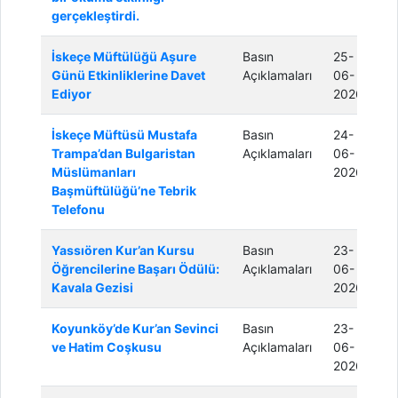
gerçekleştirdi.
İskeçe Müftülüğü Aşure
Basın
25-
Günü Etkinliklerine Davet
Açıklamaları
06-
Ediyor
2026
İskeçe Müftüsü Mustafa
Basın
24-
Trampa’dan Bulgaristan
Açıklamaları
06-
Müslümanları
2026
Başmüftülüğü’ne Tebrik
Telefonu
Yassıören Kur’an Kursu
Basın
23-
Öğrencilerine Başarı Ödülü:
Açıklamaları
06-
Kavala Gezisi
2026
Koyunköy’de Kur’an Sevinci
Basın
23-
ve Hatim Coşkusu
Açıklamaları
06-
2026