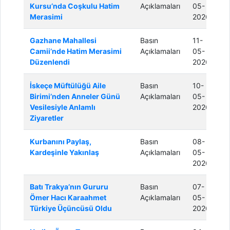
Kursu’nda Coşkulu Hatim
Açıklamaları
05-
Merasimi
2026
Gazhane Mahallesi
Basın
11-
Camii’nde Hatim Merasimi
Açıklamaları
05-
Düzenlendi
2026
İskeçe Müftülüğü Aile
Basın
10-
Birimi’nden Anneler Günü
Açıklamaları
05-
Vesilesiyle Anlamlı
2026
Ziyaretler
Kurbanını Paylaş,
Basın
08-
Kardeşinle Yakınlaş
Açıklamaları
05-
2026
Batı Trakya’nın Gururu
Basın
07-
Ömer Hacı Karaahmet
Açıklamaları
05-
Türkiye Üçüncüsü Oldu
2026