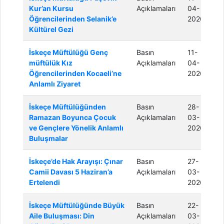
Kur’an Kursu
Açıklamaları
04-
Öğrencilerinden Selanik’e
2026
Kültürel Gezi
İskeçe Müftülüğü Genç
Basın
11-
müftülük Kız
Açıklamaları
04-
Öğrencilerinden Kocaeli’ne
2026
Anlamlı Ziyaret
İskeçe Müftülüğünden
Basın
28-
Ramazan Boyunca Çocuk
Açıklamaları
03-
ve Gençlere Yönelik Anlamlı
2026
Buluşmalar
İskeçe’de Hak Arayışı: Çınar
Basın
27-
Camii Davası 5 Haziran’a
Açıklamaları
03-
Ertelendi
2026
İskeçe Müftülüğünde Büyük
Basın
22-
Aile Buluşması: Din
Açıklamaları
03-