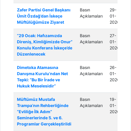
Zafer Partisi Genel Başkanı
Basın
29-
Ümit Özdağ’dan İskeçe
Açıklamaları
01-
Müftülüğümüze Ziyaret
2026
“29 Ocak: Hafızamızda
Basın
27-
Direniş, Kimliğimizde Onur”
Açıklamaları
01-
Konulu Konferans İskeçe’de
2026
Düzenlenecek
Dimetoka Atamasına
Basın
26-
Danışma Kurulu’ndan Net
Açıklamaları
01-
Tepki: “Bu Bir İrade ve
2026
Hukuk Meselesidir”
Müftümüz Mustafa
Basın
19-
Trampa’nın Rehberliğinde
Açıklamaları
01-
“Evliliğe İlk Adım”
2026
Seminerlerinde 5. ve 6.
Programlar Gerçekleştirildi