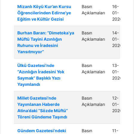
Mizanlı Köyü Kur’an Kursu
Basın
16-
Öğrencilerinden Edirne’ye
Açıklamaları
01-
Eğitim ve Kültür Gezisi
2026
Burhan Baran: “Dimetoka’ya
Basın
14-
Müftü Tayini Azınlığın
Açıklamaları
01-
Ruhunu ve İradesini
2026
Yansıtmıyor”
Ülkü Gazetesi’nde
Basın
13-
“Azınlığın İradesini Yok
Açıklamaları
01-
Saymak” Başlıklı Yazı
2026
Yayımlandı
Millet Gazetesi’nde
Basın
12-
Yayımlanan Haberde
Açıklamaları
01-
Atina’daki “Sözde Müftü”
2026
Töreni Gündeme Taşındı
Gündem Gazetesi’ndeki
Basın
11-