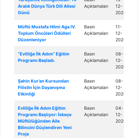
Aralık Dünya Türk Dili Ailesi
Açıklamaları
12-
Günü
2025
Müftü Mustafa Hilmi Aga IV.
Basın
11-
Toplum Öncüleri Ödülleri
Açıklamaları
12-
Düzenleniyor
2025
“Evliliğe İlk Adım” Eğitim
Basın
08-
Programı Başladı.
Açıklamaları
12-
2025
Şahin Kur’an Kursundan
Basın
08-
Filistin İçin Dayanışma
Açıklamaları
12-
Etkinliği
2025
Evliliğe İlk Adım Eğitim
Basın
04-
Programı Başlıyor: İskeçe
Açıklamaları
12-
Müftülüğünden Aile
2025
Bilincini Güçlendiren Yeni
Proje