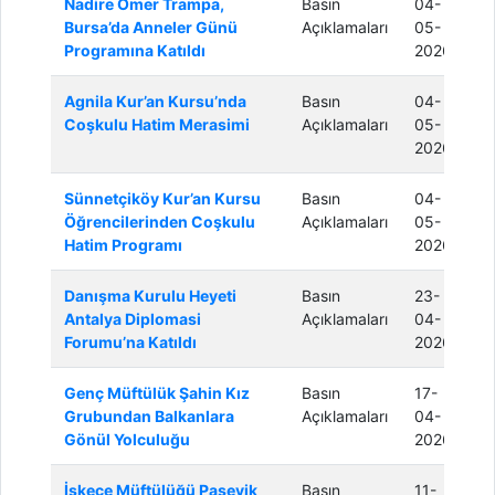
Nadire Ömer Trampa,
Basın
04-
Bursa’da Anneler Günü
Açıklamaları
05-
Programına Katıldı
2026
Agnila Kur’an Kursu’nda
Basın
04-
Coşkulu Hatim Merasimi
Açıklamaları
05-
2026
Sünnetçiköy Kur’an Kursu
Basın
04-
Öğrencilerinden Coşkulu
Açıklamaları
05-
Hatim Programı
2026
Danışma Kurulu Heyeti
Basın
23-
Antalya Diplomasi
Açıklamaları
04-
Forumu’na Katıldı
2026
Genç Müftülük Şahin Kız
Basın
17-
Grubundan Balkanlara
Açıklamaları
04-
Gönül Yolculuğu
2026
İskeçe Müftülüğü Paşevik
Basın
11-