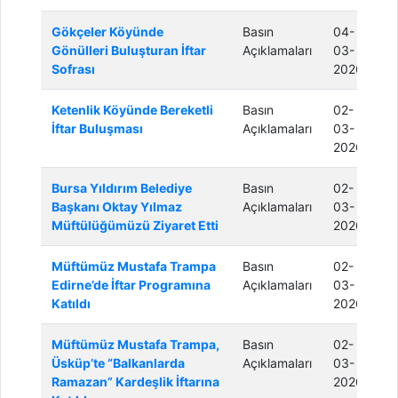
Gökçeler Köyünde
Basın
04-
Gönülleri Buluşturan İftar
Açıklamaları
03-
Sofrası
2026
Ketenlik Köyünde Bereketli
Basın
02-
İftar Buluşması
Açıklamaları
03-
2026
Bursa Yıldırım Belediye
Basın
02-
Başkanı Oktay Yılmaz
Açıklamaları
03-
Müftülüğümüzü Ziyaret Etti
2026
Müftümüz Mustafa Trampa
Basın
02-
Edirne’de İftar Programına
Açıklamaları
03-
Katıldı
2026
Müftümüz Mustafa Trampa,
Basın
02-
Üsküp’te “Balkanlarda
Açıklamaları
03-
Ramazan” Kardeşlik İftarına
2026