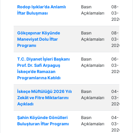
Rodop Işıklar’da Anlamlı
Basın
08-
İftar Buluşması
Açıklamaları
03-
2026
Gökçepınar Köyünde
Basın
08-
Maneviyat Dolu İftar
Açıklamaları
03-
Programı
2026
T.C. Diyanet İşleri Başkanı
Basın
06-
Prof. Dr. Safi Arpaguş
Açıklamaları
03-
İskeçe’de Ramazan
2026
Programlarına Katıldı
İskeçe Müftülüğü 2026 Yılı
Basın
04-
Zekât ve Fitre Miktarlarını
Açıklamaları
03-
Açıkladı
2026
Şahin Köyünde Gönülleri
Basın
04-
Buluşturan İftar Programı
Açıklamaları
03-
2026