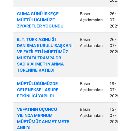
2025
CUMA GÜNÜ İSKEÇE
Basın
26-
MÜFTÜLÜĞÜMÜZE
Açıklamaları
07-
ZİYARETLER YOĞUNDU
2025
B. T. TÜRK AZINLIĞI
Basın
26-
DANIŞMA KURULU BAŞKANI
Açıklamaları
07-
VE FAZİLETLİ MÜFTÜMÜZ
2025
MUSTAFA TRAMPA DR.
SADIK AHMET’İN ANMA
TÖRENİNE KATILDI
MÜFTÜLÜĞÜMÜZDE
Basın
18-
GELENEKSEL AŞURE
Açıklamaları
07-
ETKİNLİĞİ YAPILDI
2025
VEFATININ ÜÇÜNCÜ
Basın
15-
YILINDA MERHUM
Açıklamaları
07-
MÜFTÜMÜZ AHMET METE
2025
ANILDI