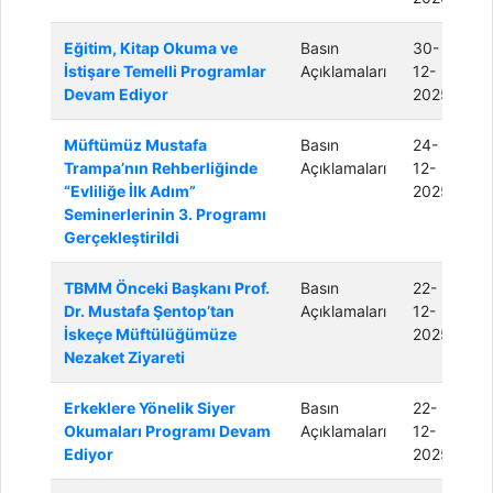
Eğitim, Kitap Okuma ve
Basın
30-
İstişare Temelli Programlar
Açıklamaları
12-
Devam Ediyor
2025
Müftümüz Mustafa
Basın
24-
Trampa’nın Rehberliğinde
Açıklamaları
12-
“Evliliğe İlk Adım”
2025
Seminerlerinin 3. Programı
Gerçekleştirildi
TBMM Önceki Başkanı Prof.
Basın
22-
Dr. Mustafa Şentop’tan
Açıklamaları
12-
İskeçe Müftülüğümüze
2025
Nezaket Ziyareti
Erkeklere Yönelik Siyer
Basın
22-
Okumaları Programı Devam
Açıklamaları
12-
Ediyor
2025