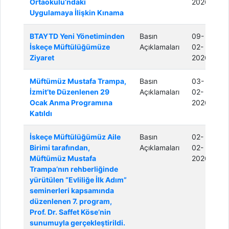
Ortaokulu’ndaki
2026
Uygulamaya İlişkin Kınama
BTAYTD Yeni Yönetiminden
Basın
09-
İskeçe Müftülüğümüze
Açıklamaları
02-
Ziyaret
2026
Müftümüz Mustafa Trampa,
Basın
03-
İzmit’te Düzenlenen 29
Açıklamaları
02-
Ocak Anma Programına
2026
Katıldı
İskeçe Müftülüğümüz Aile
Basın
02-
Birimi tarafından,
Açıklamaları
02-
Müftümüz Mustafa
2026
Trampa’nın rehberliğinde
yürütülen “Evliliğe İlk Adım”
seminerleri kapsamında
düzenlenen 7. program,
Prof. Dr. Saffet Köse’nin
sunumuyla gerçekleştirildi.