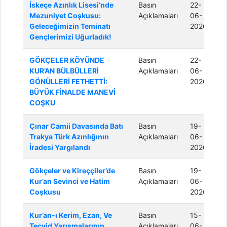
İskeçe Azınlık Lisesi’nde
Basın
22-
Mezuniyet Coşkusu:
Açıklamaları
06-
Geleceğimizin Teminatı
2026
Gençlerimizi Uğurladık!
GÖKÇELER KÖYÜNDE
Basın
22-
KUR’AN BÜLBÜLLERİ
Açıklamaları
06-
GÖNÜLLERİ FETHETTİ:
2026
BÜYÜK FİNALDE MANEVİ
COŞKU
Çınar Camii Davasında Batı
Basın
19-
Trakya Türk Azınlığının
Açıklamaları
06-
İradesi Yargılandı
2026
Gökçeler ve Kireççiler’de
Basın
19-
Kur’an Sevinci ve Hatim
Açıklamaları
06-
Coşkusu
2026
Kur’an-ı Kerim, Ezan, Ve
Basın
15-
Tecvid Yarışmalarının
Açıklamaları
06-