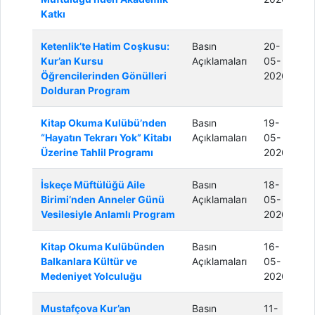
Katkı
Ketenlik’te Hatim Coşkusu:
Basın
20-
Kur’an Kursu
Açıklamaları
05-
Öğrencilerinden Gönülleri
2026
Dolduran Program
Kitap Okuma Kulübü’nden
Basın
19-
“Hayatın Tekrarı Yok” Kitabı
Açıklamaları
05-
Üzerine Tahlil Programı
2026
İskeçe Müftülüğü Aile
Basın
18-
Birimi’nden Anneler Günü
Açıklamaları
05-
Vesilesiyle Anlamlı Program
2026
Kitap Okuma Kulübünden
Basın
16-
Balkanlara Kültür ve
Açıklamaları
05-
Medeniyet Yolculuğu
2026
Mustafçova Kur’an
Basın
11-