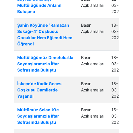
Müftülüğünde Anlamlı
Açıklamaları
03-
Buluşma
2026
Şahin Köyünde “Ramazan
Basın
18-
Sokağı-4” Coşkusu:
Açıklamaları
03-
Çocuklar Hem Eğlendi Hem
2026
Öğrendi
Müftülüğümüz Dimetoka’da
Basın
18-
Soydaşlarımızla İftar
Açıklamaları
03-
Sofrasında Buluştu
2026
İskeçe’de Kadir Gecesi
Basın
18-
Coşkusu Camilerde
Açıklamaları
03-
Yaşandı
2026
Müftümüz Selanik’te
Basın
15-
Soydaşlarımızla İftar
Açıklamaları
03-
Sofrasında Buluştu
2026