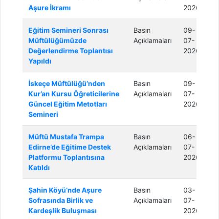
Aşure İkramı
2026
Eğitim Semineri Sonrası
Basın
09-
Müftülüğümüzde
Açıklamaları
07-
Değerlendirme Toplantısı
2026
Yapıldı
İskeçe Müftülüğü’nden
Basın
09-
Kur’an Kursu Öğreticilerine
Açıklamaları
07-
Güncel Eğitim Metotları
2026
Semineri
Müftü Mustafa Trampa
Basın
06-
Edirne’de Eğitime Destek
Açıklamaları
07-
Platformu Toplantısına
2026
Katıldı
Şahin Köyü’nde Aşure
Basın
03-
Sofrasında Birlik ve
Açıklamaları
07-
Kardeşlik Buluşması
2026