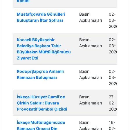
Katıldı
Mustafçova’da Gönülleri
Basın
02-
Buluşturan İftar Sofrası
Açıklamaları
03-
2026
Kocaeli Büyükşehir
Basın
02-
Belediye Başkanı Tahir
Açıklamaları
03-
Büyükakın Müftülüğümüzü
2026
Ziyaret Etti
Rodop/Şapçı’da Anlamlı
Basın
02-
Ramazan Buluşması
Açıklamaları
03-
2026
İskeçe Hürriyet Camii’ne
Basın
27-
Çirkin Saldırı: Duvara
Açıklamaları
02-
Provokatif Sembol Çizildi
2026
İskeçe Müftülüğümüzde
Basın
16-
Ramazan Öncesi Din
Açıklamaları
02-