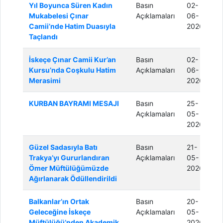
Yıl Boyunca Süren Kadın
Basın
02-
Mukabelesi Çınar
Açıklamaları
06-
Camii’nde Hatim Duasıyla
2026
Taçlandı
İskeçe Çınar Camii Kur’an
Basın
02-
Kursu’nda Coşkulu Hatim
Açıklamaları
06-
Merasimi
2026
KURBAN BAYRAMI MESAJI
Basın
25-
Açıklamaları
05-
2026
Güzel Sadasıyla Batı
Basın
21-
Trakya’yı Gururlandıran
Açıklamaları
05-
Ömer Müftülüğümüzde
2026
Ağırlanarak Ödüllendirildi
Balkanlar’ın Ortak
Basın
20-
Geleceğine İskeçe
Açıklamaları
05-
Müftülüğü’nden Akademik
2026