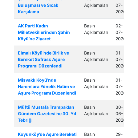
Buluşması ve Sıcak
Açıklamaları
07-
Karşılama
2026
AK Parti Kadın
Basın
02-
Milletvekillerinden Şahin
Açıklamaları
07-
Köyü’ne Ziyaret
2026
Elmalı Köyü’nde Birlik ve
Basın
01-
Bereket Sofrası: Aşure
Açıklamaları
07-
Programı Düzenlendi
2026
Misvaklı Köyü’nde
Basın
01-
Hanımlara Yönelik Hatim ve
Açıklamaları
07-
Aşure Programı Düzenlendi
2026
Müftü Mustafa Trampa’dan
Basın
30-
Gündem Gazetesi’ne 30. Yıl
Açıklamaları
06-
Tebriği
2026
Koyunköy’de Aşure Bereketi
Basın
29-