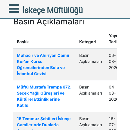
İskeçe Müftülüğü
Basın Açıklamaları
Yayın
Başlık
Kategori
Tarihi
Muhacir ve Ahiriyan Camii
Basın
06-
Kur’an Kursu
Açıklamaları
08-
Öğrencilerinden Bolu ve
2026
İstanbul Gezisi
Müftü Mustafa Trampa 672.
Basın
04-
Seçek Yağlı Güreşleri ve
Açıklamaları
08-
Kültürel Etkinliklerine
2026
Katıldı
15 Temmuz Şehitleri İskeçe
Basın
16-
Camilerinde Dualarla
Açıklamaları
07-