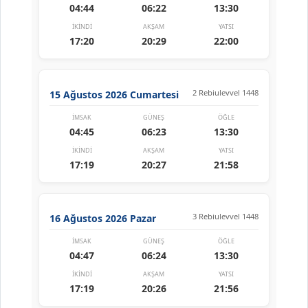
04:44
06:22
13:30
İKINDI
AKŞAM
YATSI
17:20
20:29
22:00
2 Rebiulevvel 1448
15 Ağustos 2026 Cumartesi
İMSAK
GÜNEŞ
ÖĞLE
04:45
06:23
13:30
İKINDI
AKŞAM
YATSI
17:19
20:27
21:58
3 Rebiulevvel 1448
16 Ağustos 2026 Pazar
İMSAK
GÜNEŞ
ÖĞLE
04:47
06:24
13:30
İKINDI
AKŞAM
YATSI
17:19
20:26
21:56