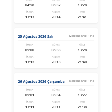
04:58
06:32
13:28
İKINDI
AKŞAM
YATSI
17:13
20:14
21:41
12 Rebiulevvel 1448
25 Ağustos 2026 Salı
İMSAK
GÜNEŞ
ÖĞLE
05:00
06:33
13:28
İKINDI
AKŞAM
YATSI
17:12
20:13
21:40
13 Rebiulevvel 1448
26 Ağustos 2026 Çarşamba
İMSAK
GÜNEŞ
ÖĞLE
05:01
06:34
13:27
İKINDI
AKŞAM
YATSI
17:11
20:11
21:38