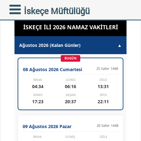
İskeçe Müftülüğü
İSKEÇE İLİ 2026 NAMAZ VAKİTLERİ
Ağustos 2026 (Kalan Günler)
▲
BUGÜN
25 Safer 1448
08 Ağustos 2026 Cumartesi
İMSAK
GÜNEŞ
ÖĞLE
04:34
06:16
13:31
İKINDI
AKŞAM
YATSI
17:23
20:37
22:11
26 Safer 1448
09 Ağustos 2026 Pazar
İMSAK
GÜNEŞ
ÖĞLE