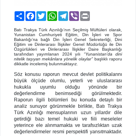
Paylaş
Facebook
Twitter
WhatsApp
Telegram
Viber
Print
Batı Trakya Türk Azınlığı’nın Seçilmiş Müftüleri olarak,
Yunanistan Cumhuriyeti Eğitim, Din İşleri ve Spor
Bakanlığı’na bağlı Din İşleri Genel Sekreterliği, Dini
Eğitim ve Dinlerarası İlişkiler Genel Müdürlüğü ile Din
Özgürlükleri ve Dinlerarası İlişkiler Daire Başkanlığı
tarafından yayımlanan 2024 yılı
“Yunanistan’da dini
nitelik taşıyan mekânlara yönelik olaylar”
başlıklı raporu
dikkatle incelemiş bulunmaktayız.
Söz konusu raporun mevcut devlet politikalarını
büyük ölçüde olumlu, yeterli ve uluslararası
hukukla uyumlu olduğu yönünde bir
değerlendirme benimsediği görülmektedir.
Raporun ilgili bölümleri bu konuda detaylı bir
analiz sunuyor görünmekle birlikte, Batı Trakya
Türk Azınlığı mensuplarının uzun yıllardır dile
getirdiği bazı temel hukuki ve fiili meseleler
yeterince ele alınmamakta ve tarafsızlıktan uzak
değerlendirmeler resmi perspektifi yansıtmaktadır.