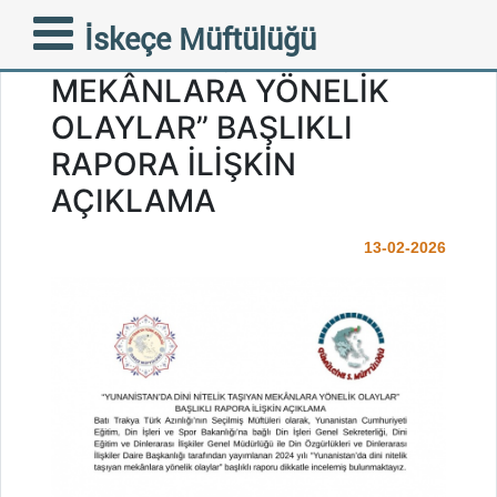
“YUNANİSTAN’DA DİNİ
İskeçe Müftülüğü
NİTELİK TAŞIYAN
MEKÂNLARA YÖNELİK
OLAYLAR” BAŞLIKLI
RAPORA İLİŞKİN
AÇIKLAMA
13-02-2026