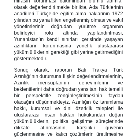
mirasın korunması bakımından olumlu adımlar
olarak değerlendirilmekle birlikte, Ada Türklerinin
anadilleri Türkçe’de eğitim alma haklarının 1972
yılından bu yana fiilen engellenmiş olması ve vakıf
yönetimlerinin doğrudan yürütme organının
belirleyici rolü altında yapılandırılması,
Yunanistan’ın kendi sınırları içerisinde yaşayan
azınlıkların korunmasına yönelik uluslararası
yükümlülüklerini gerektiği gibi yerine getirmediğini
göstermektedir.
Sonuç olarak, raporun Batı Trakya Türk
Azınlığı’nın durumuna ilişkin değerlendirmelerinin,
Azınlık mensuplarının deneyimlerini ve
beklentilerini daha doğrudan yansıtan, hak temelli
bir perspektifle zenginleştirilmesinin faydalı
olacağını düşünmekteyiz. Azınlığın öz tanımlama
hakkı, kurumsal ve dini özerklik talepleri ile
uluslararası insan hakları hukukundan doğan
yükümlülüklerin, politika geliştirme süreçlerinde
dikkate alınmasının, karşılıklı güvenin
güçlenmesine ve kalıcı çözümlerin üretilmesine