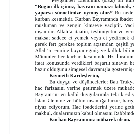
Peygamber Efendimiz (s.a.s) bir kur
“Bugün ilk işimiz, bayram namazı kılmak, 
yaparsa sünnetimize uymuş olur.”
Bu nede
kurban kesmektir. Kurban Bayramında ibadet 
müslüman ve zengin kimseye vaciptir. Vaci
nişanıdır. Allah’a itaatin, teslimiyetin ve v
maksat sadece et yemek veya et yedirmek de
gerek fert gerekse toplum açısından çeşitli y
Allah’ın emrine boyun eğmiş ve kulluk bilin
Müminler her kurban kesiminde Hz. İbrahim 
itaat konusunda verdikleri başarılı sınavın ha
hazır olduğunu simgesel davranışla göstermiş 
Kıymetli Kardeşlerim,
Bu duygu ve düşüncelerle; Batı Traky
hac farizasını yerine getirmek üzere mukad
Bayramı’nı en kalbî duygularımla tebrik ed
İslam âlemine ve bütün insanlığa huzur, barış,
niyaz ediyorum. Hac ibadetlerini yerine geti
makbul, dualarımızın kabul olmasını Rabbimd
Kurban Bayramımız mübarek olsun.