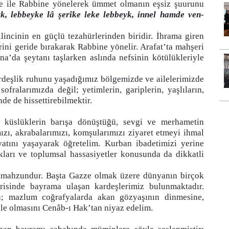
ye ile Rabbine yönelerek ümmet olmanın eşsiz şuurunu
, lebbeyke lâ şerîke leke lebbeyk, innel hamde ven-
ilincinin en güçlü tezahürlerinden biridir. İhrama giren
ini geride bırakarak Rabbine yönelir. Arafat’ta mahşeri
na’da şeytanı taşlarken aslında nefsinin kötülükleriyle
rdeşlik ruhunu yaşadığımız bölgemizde ve ailelerimizde
fralarımızda değil; yetimlerin, gariplerin, yaşlıların,
nde de hissettirebilmektir.
i, küslüklerin barışa dönüştüğü, sevgi ve merhametin
ızı, akrabalarımızı, komşularımızı ziyaret etmeyi ihmal
tını yaşayarak öğretelim. Kurban ibadetimizi yerine
akları ve toplumsal hassasiyetler konusunda da dikkatli
mahzundur. Başta Gazze olmak üzere dünyanın birçok
risinde bayrama ulaşan kardeşlerimiz bulunmaktadır.
n; mazlum coğrafyalarda akan gözyaşının dinmesine,
le olmasını Cenâb-ı Hak’tan niyaz edelim.