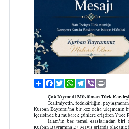
Paylaş
Facebook
Twitter
WhatsApp
Telegram
Viber
Print
Çok Kıymetli Müslüman Türk Kardeş
Teslimiyetin, fedakârlığın, paylaşmanın
Kurban Bayramı’na bir kez daha ulaşmanın huz
içerisinde bu mübarek günlere eriştiren Yüce
İslam’ın beş temel esaslarından biri
Kurban Bayramına 27 Mayıs erişmiş olacağız 