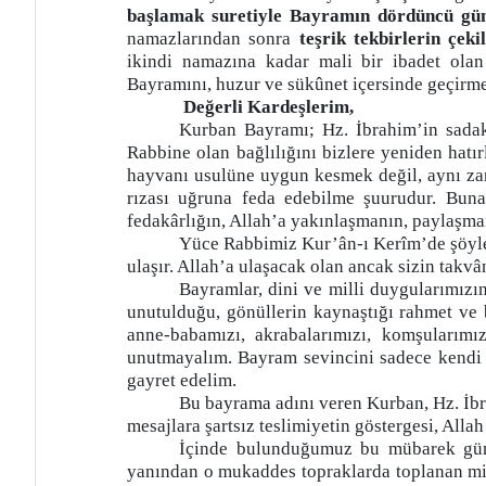
başlamak suretiyle Bayramın dördüncü gü
namazlarından sonra
teşrik tekbirlerin çekil
ikindi namazına kadar mali bir ibadet ola
Bayramını, huzur ve sükûnet içersinde geçirm
Değerli Kardeşlerim,
Kurban Bayramı; Hz. İbrahim’in sadaka
Rabbine olan bağlılığını bizlere yeniden hatı
hayvanı usulüne uygun kesmek değil, aynı zama
rızası uğruna feda edebilme şuurudur. Buna
fedakârlığın, Allah’a yakınlaşmanın, paylaşma
Yüce Rabbimiz Kur’ân-ı Kerîm’de şöyle 
ulaşır. Allah’a ulaşacak olan ancak sizin takvâ
Bayramlar, dini ve milli duygularımızın
unutulduğu, gönüllerin kaynaştığı rahmet ve
anne-babamızı, akrabalarımızı, komşularımızı,
unutmayalım. Bayram sevincini sadece kendi 
gayret edelim.
Bu bayrama adını veren Kurban, Hz. İbr
mesajlara şartsız teslimiyetin göstergesi, Allah
İçinde bulunduğumuz bu mübarek gün
yanından o mukaddes topraklarda toplanan mily