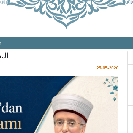
m
JI
25-05-2026