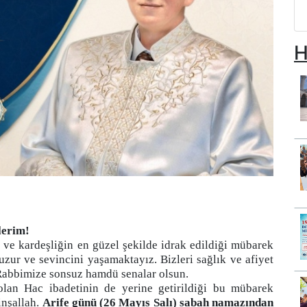
H
lerim!
 ve kardeşliğin en güzel şekilde idrak edildiği mübarek
ur ve sevincini yaşamaktayız. Bizleri sağlık ve afiyet
 Rabbimize sonsuz hamdü senalar olsun.
 olan Hac ibadetinin de yerine getirildiği bu mübarek
inşallah.
Arife günü (26 Mayıs Salı) sabah namazından