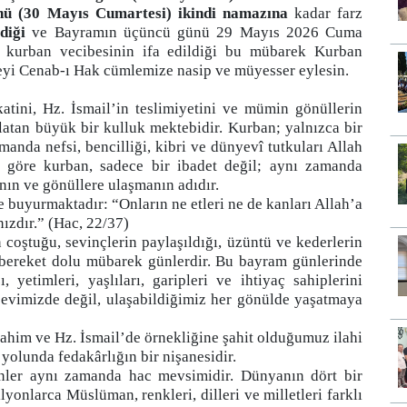
nü (30 Mayıs Cumartesi) ikindi namazına
kadar farz
diği
ve Bayramın üçüncü günü 29 Mayıs 2026 Cuma
n kurban vecibesinin ifa edildiği bu mübarek Kurban
eyi Cenab-ı Hak cümlemize nasip ve müyesser eylesin.
tini, Hz. İsmail’in teslimiyetini ve mümin gönüllerin
rlatan büyük bir kulluk mektebidir. Kurban; yalnızca bir
nda nefsi, bencilliği, kibri ve dünyevî tutkuları Allah
 göre kurban, sadece bir ibadet değil; aynı zamanda
nın ve gönüllere ulaşmanın adıdır.
buyurmaktadır: “Onların ne etleri ne de kanları Allah’a
nızdır.” (Hac, 22/37)
 coştuğu, sevinçlerin paylaşıldığı, üzüntü ve kederlerin
 bereket dolu mübarek günlerdir. Bu bayram günlerinde
 yetimleri, yaşlıları, garipleri ve ihtiyaç sahiplerini
evimizde değil, ulaşabildiğimiz her gönülde yaşatmaya
ahim ve Hz. İsmail’de örnekliğine şahit olduğumuz ilahi
 yolunda fedakârlığın bir nişanesidir.
ler aynı zamanda hac mevsimidir. Dünyanın dört bir
onlarca Müslüman, renkleri, dilleri ve milletleri farklı