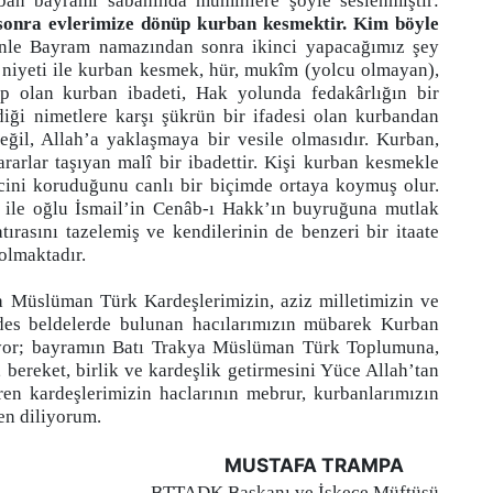
ban bayramı sabahında müminlere şöyle seslenmiştir:
sonra evlerimize dönüp kurban kesmektir. Kim böyle
nle Bayram namazından sonra ikinci yapacağımız şey
niyeti ile kurban kesmek, hür, mukîm (yolcu olmayan),
p olan kurban ibadeti, Hak yolunda fedakârlığın bir
erdiği nimetlere karşı şükrün bir ifadesi olan kurbandan
ğil, Allah’a yaklaşmaya bir vesile olmasıdır.
Kurban,
ararlar taşıyan malî bir ibadettir. Kişi kurban kesmekle
cini koruduğunu canlı bir biçimde ortaya koymuş olur.
ile oğlu İsmail’in Cenâb-ı Hakk’ın buyruğuna mutlak
tırasını tazelemiş ve kendilerinin de benzeri bir itaate
olmaktadır.
a Müslüman Türk Kardeşlerimizin, aziz milletimizin ve
des beldelerde bulunan hacılarımızın mübarek Kurban
iyor; bayramın Batı Trakya Müslüman Türk Toplumuna,
 bereket, birlik ve kardeşlik getirmesini Yüce Allah’tan
ren kardeşlerimizin haclarının mebrur, kurbanlarımızın
en diliyorum.
MUSTAFA TRAMPA
BTTADK Başkanı ve
İskeçe Müftüsü