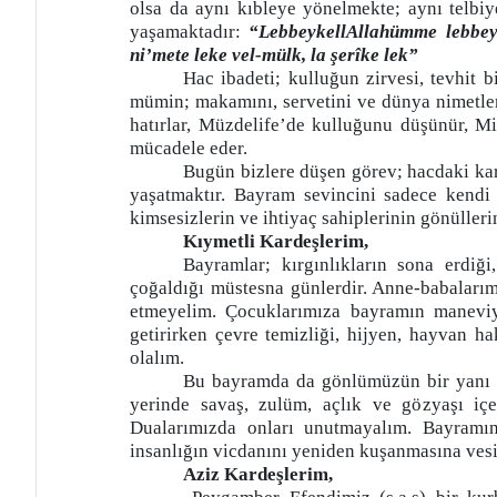
olsa da aynı kıbleye yönelmekte; aynı telbi
yaşamaktadır:
“LebbeykellAllahümme lebbeyk
ni’mete leke vel-mülk, la şerîke lek”
Hac ibadeti; kulluğun zirvesi, tevhit b
mümin; makamını, servetini ve dünya nimetler
hatırlar, Müzdelife’de kulluğunu düşünür, Mi
mücadele eder.
Bugün bizlere düşen görev; hacdaki ka
yaşatmaktır. Bayram sevincini sadece kendi so
kimsesizlerin ve ihtiyaç sahiplerinin gönülleri
Kıymetli Kardeşlerim,
Bayramlar; kırgınlıkların sona erdiğ
çoğaldığı müstesna günlerdir. Anne-babalarım
etmeyelim. Çocuklarımıza bayramın maneviya
getirirken çevre temizliği, hijyen, hayvan h
olalım.
Bu bayramda da gönlümüzün bir yanı 
yerinde savaş, zulüm, açlık ve gözyaşı içe
Dualarımızda onları unutmayalım. Bayramı
insanlığın vicdanını yeniden kuşanmasına vesi
Aziz Kardeşlerim,