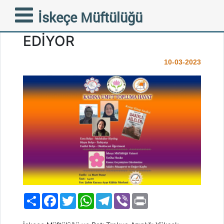
‘KADINA UMUT TOPLUMA
İskeçe Müftülüğü
HAYAT’ PROJESİ DEVAM
EDİYOR
10-03-2023
Paylaş
Facebook
Twitter
WhatsApp
Telegram
Viber
Print