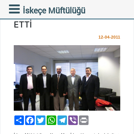
İSKEÇE MÜFTÜSÜ
İskeçe Müftülüğü
DERNEKLERİ ZİYARET
ETTİ
12-04-2011
Paylaş
Facebook
Twitter
WhatsApp
Telegram
Viber
Print