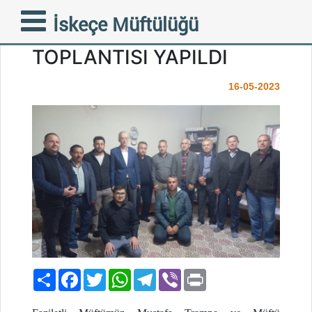
İSKEÇE BÖLGESİ OVA
İskeçe Müftülüğü
İMAMLARI İLE İSTİŞARE
TOPLANTISI YAPILDI
16-05-2023
Paylaş
Facebook
Twitter
WhatsApp
Telegram
Viber
Print