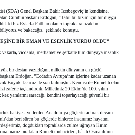
si (SDA) Genel Başkanı Bakir İzetbegoviç’in kendisine,
latan Cumhurbaşkanı Erdoğan, "Tabii bu bizim için bir duygu
dık ki biz Evlad-ı Fatihan olan o topraklara uzaktan
biliyoruz ve bakacağız" şeklinde konuştu.
DEŞİNE BİR EMAN VE ESENLİK YURDU OLDU”
 vakarla, vicdanla, merhamet ve şefkatle tüm dünyaya insanlık
ük bir destan yazıldığını, milletin dünyanın en güçlü
urbaşkanı Erdoğan, "Ecdadın Avrupa’nın içlerine kadar uzanan
ancak Büyük Taarruz ile son bulmuştur. Kendisi de Rumelili olan
i zaferle taçlandırdık. Milletimiz 29 Ekim’de 100. yılını
 kez yaralarını saracağı, kendini toparlayacağı güvenli bir
luk bakiyesi yerlerden Anadolu’ya göçlerin artarak devam
lı’dan beri süren bu göçlerde binlerce insanımız hayatını
rdeşlerimiz, doğdukları topraklarda zulme uğrayan Kırım
arına maruz bırakılan Rumeli muhacirleri, hâsılı Osmanlı’nın