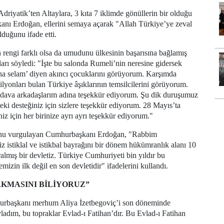
riyatik’ten Altaylara, 3 kıta 7 iklimde gönüllerin bir olduğu
kanı Erdoğan, ellerini semaya açarak "Allah Türkiye’ye zeval
lduğunu ifade etti.
n rengi farklı olsa da umudunu ülkesinin başarısına bağlamış
ları söyledi: "İşte bu salonda Rumeli’nin neresine gidersek
ına selam’ diyen akıncı çocuklarını görüyorum. Karşımda
milyonları bulan Türkiye âşıklarının temsilcilerini görüyorum.
, dava arkadaşlarım adına teşekkür ediyorum. Şu dik duruşumuz
eki desteğiniz için sizlere teşekkür ediyorum. 28 Mayıs’ta
z için her birinize ayrı ayrı teşekkür ediyorum."
uğunu vurgulayan Cumhurbaşkanı Erdoğan, "Rabbim
 istiklal ve istikbal bayrağını bir dönem hükümranlık alanı 10
lmış bir devletiz. Türkiye Cumhuriyeti bin yıldır bu
zin ilk değil en son devletidir" ifadelerini kullandı.
KMASINI BİLİYORUZ”
urbaşkanı merhum Aliya İzetbegoviç’i son döneminde
vladım, bu topraklar Evlad-ı Fatihan’dır. Bu Evlad-ı Fatihan