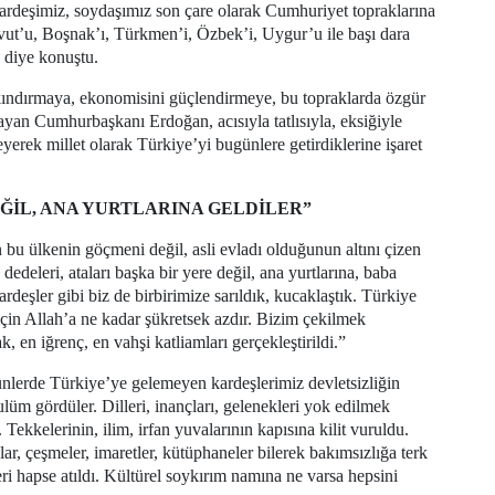
kardeşimiz, soydaşımız son çare olarak Cumhuriyet topraklarına
avut’u, Boşnak’ı, Türkmen’i, Özbek’i, Uygur’u ile başı dara
 diye konuştu.
lkındırmaya, ekonomisini güçlendirmeye, bu topraklarda özgür
layan Cumhurbaşkanı Erdoğan, acısıyla tatlısıyla, eksiğiyle
sleyerek millet olarak Türkiye’yi bugünlere getirdiklerine işaret
EĞİL, ANA YURTLARINA GELDİLER”
 bu ülkenin göçmeni değil, asli evladı olduğunun altını çizen
deleri, ataları başka bir yere değil, ana yurtlarına, baba
ardeşler gibi biz de birbirimize sarıldık, kucaklaştık. Türkiye
için Allah’a ne kadar şükretsek azdır. Bizim çekilmek
 en iğrenç, en vahşi katliamları gerçekleştirildi.”
nlerde Türkiye’ye gelemeyen kardeşlerimiz devletsizliğin
zulüm gördüler. Dilleri, inançları, gelenekleri yok edilmek
. Tekkelerinin, ilim, irfan yuvalarının kapısına kilit vuruldu.
r, çeşmeler, imaretler, kütüphaneler bilerek bakımsızlığa terk
leri hapse atıldı. Kültürel soykırım namına ne varsa hepsini