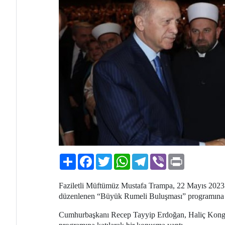
Paylaş
Facebook
Twitter
WhatsApp
Telegram
Viber
Print
Faziletli Müftümüz Mustafa Trampa, 22 Mayıs 2023
düzenlenen “Büyük Rumeli Buluşması” programına k
Cumhurbaşkanı Recep Tayyip Erdoğan, Haliç Kong