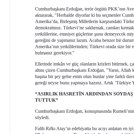
Cumhurbaşkanı Erdoğan, terör örgütü PKK’nın Avrup
aktararak, "Herhalde diyorlar ki bu seçmenler Cumhur
Amerika’da, Birleşmiş Milletlerin karşısındaki Türkev
demokrattınız. Türkevi’ne saldırmak, camları kırmak
yetkililerine, emniyet güçlerine şunu demeyecek miy
gereğini de yapmanız lazım. Acaba benzer bir durum
Amerika’nın yetkililerinden; Türkevi orada size bir e
bulmanız gerekiyor."
Ellerinde imkân ve güç olanların krizleri bitirmek, ç
altını çizen Cumhurbaşkanı Erdoğan, "Yarın, Allah k
başına bir şey gelse emin olun bunlar yine farklı da
gereği neyse bunu yapmaya hazırız. Artık ’Türkiye Y
“ASIRLIK HASRETİN ARDINDAN SOYDAŞ
TUTTUK”
Cumhurbaşkanı Erdoğan, konuşmasında Rumeli’nin m
söyledi.
Falih Rıfkı Atay’ın edebiyatta bu acıyı anlatan en 