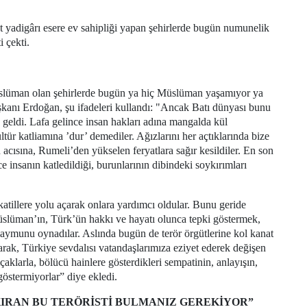
 yadigârı esere ev sahipliği yapan şehirlerde bugün numunelik
 çekti.
slüman olan şehirlerde bugün ya hiç Müslüman yaşamıyor ya
nı Erdoğan, şu ifadeleri kullandı: "Ancak Batı dünyası bunu
eldi. Lafa gelince insan hakları adına mangalda kül
r katliamına ’dur’ demediler. Ağızlarını her açtıklarında bize
acısına, Rumeli’den yükselen feryatlara sağır kesildiler. En son
 insanın katledildiği, burunlarının dibindeki soykırımları
tillere yolu açarak onlara yardımcı oldular. Bunu geride
Müslüman’ın, Türk’ün hakkı ve hayatı olunca tepki göstermek,
ymunu oynadılar. Aslında bugün de terör örgütlerine kol kanat
arak, Türkiye sevdalısı vatandaşlarımıza eziyet ederek değişen
aklarla, bölücü hainlere gösterdikleri sempatinin, anlayışın,
östermiyorlar” diye ekledi.
IRAN BU TERÖRİSTİ BULMANIZ GEREKİYOR”