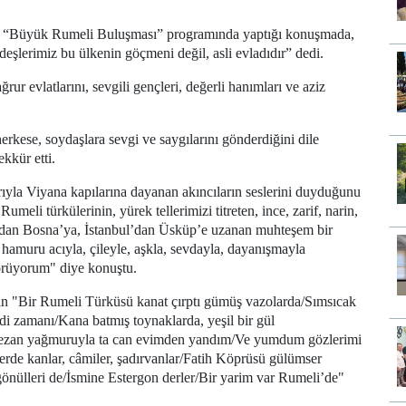
 “Büyük Rumeli Buluşması” programında yaptığı konuşmada,
eşlerimiz bu ülkenin göçmeni değil, asli evladıdır” dedi.
evlatlarını, sevgili gençleri, değerli hanımları ve aziz
rkese, soydaşlara sevgi ve saygılarını gönderdiğini dile
kkür etti.
ıyla Viyana kapılarına dayanan akıncıların seslerini duyduğunu
i türkülerinin, yürek tellerimizi titreten, ince, zarif, narin,
’dan Bosna’ya, İstanbul’dan Üsküp’e uzanan muhteşem bir
hamuru acıyla, çileyle, aşkla, sevdayla, dayanışmayla
görüyorum" diye konuştu.
n "Bir Rumeli Türküsü kanat çırptı gümüş vazolarda/Sımsıcak
ledi zamanı/Kana batmış toynaklarda, yeşil bir gül
Bir ezan yağmuruyla ta can evimden yandım/Ve yumdum gözlerimi
rde kanlar, câmiler, şadırvanlar/Fatih Köprüsü gülümser
 gönülleri de/İsmine Estergon derler/Bir yarim var Rumeli’de"