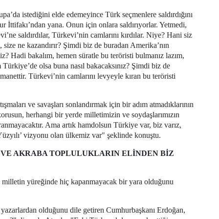
a’da istediğini elde edemeyince Türk seçmenlere saldırdığını
 İttifakı’ndan yana. Onun için onlara saldırıyorlar. Yetmedi,
i’ne saldırdılar, Türkevi’nin camlarını kırdılar. Niye? Hani siz
, size ne kazandırır? Şimdi biz de buradan Amerika’nın
iz? Hadi bakalım, hemen süratle bu teröristi bulmanız lazım,
 Türkiye’de olsa buna nasıl bakacaksınız? Şimdi biz de
manettir. Türkevi’nin camlarını levyeyle kıran bu teröristi
atışmaları ve savaşları sonlandırmak için bir adım atmadıklarının
orusun, herhangi bir yerde milletimizin ve soydaşlarımızın
vranmayacaktır. Ama artık hamdolsun Türkiye var, biz varız,
üzyılı’ vizyonu olan ülkemiz var" şeklinde konuştu.
 VE AKRABA TOPLULUKLARIN ELİNDEN BİZ
illetin yüreğinde hiç kapanmayacak bir yara olduğunu
iyi yazarlardan olduğunu dile getiren Cumhurbaşkanı Erdoğan,