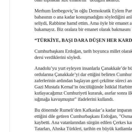
Merhum İzetbegoviç’in oğlu Demokratik Eylem Parti
babasının o ana kadar konuşmadığını söylediğini an
seliydi, Rabbime hamd ettim. Ama öyle bir emanet al
bakamayız. Biz oralara bir emanet olarak bakmasını 
“TÜRKİYE, BAŞI DARA DÜŞEN HER KAR
Cumhurbaşkanı Erdoğan, tarih boyunca millet olarak
dersi verdiklerini söyledi.
Anadolu’yu yurt eyleyen insanlarla Çanakkale’de büy
ordularına Çanakkale’yi dar ettiğini belirten Cumh
zaferlerinin ardından başlayan geri çekilme süreci 
Gazi Mustafa Kemal’in öncülüğünde İstiklal Harbimiz
kutlayacağımız Cumhuriyeti kurarak, asırlar sonra ilk
sığınağa kavuşmuştur" ifadelerini kullandı.
Bu dönemde Rumeli’den Kafkaslar’a kadar imparator
ettiğini dile getiren Cumhurbaşkanı Erdoğan, "Osman
kaybetti. Ana vatanlarından sürgün edilen Çerkes ka
Tatarları, Ahıska Türkleri, tarihin en büyük katliaml