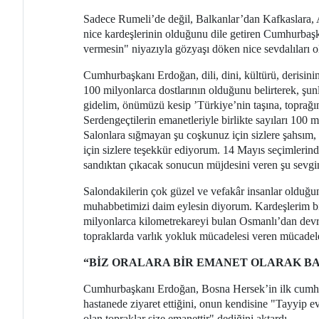
Sadece Rumeli’de değil, Balkanlar’dan Kafkaslara, Ad
nice kardeşlerinin olduğunu dile getiren Cumhurbaş
vermesin" niyazıyla gözyaşı döken nice sevdalıları o
Cumhurbaşkanı Erdoğan, dili, dini, kültürü, derisini
100 milyonlarca dostlarının olduğunu belirterek, şun
gidelim, önümüzü kesip ’Türkiye’nin taşına, toprağ
Serdengeçtilerin emanetleriyle birlikte sayıları 100 
Salonlara sığmayan şu coşkunuz için sizlere şahsım
için sizlere teşekkür ediyorum. 14 Mayıs seçimlerind
sandıktan çıkacak sonucun müjdesini veren şu sevgini
Salondakilerin çok güzel ve vefakâr insanlar old
muhabbetimizi daim eylesin diyorum. Kardeşlerim biz
milyonlarca kilometrekareyi bulan Osmanlı’dan devra
topraklarda varlık yokluk mücadelesi veren mücadelemi
“BİZ ORALARA BİR EMANET OLARAK BA
Cumhurbaşkanı Erdoğan, Bosna Hersek’in ilk cumh
hastanede ziyaret ettiğini, onun kendisine "Tayyip e
olan topraklar size emanettir" dediğini aktardı.