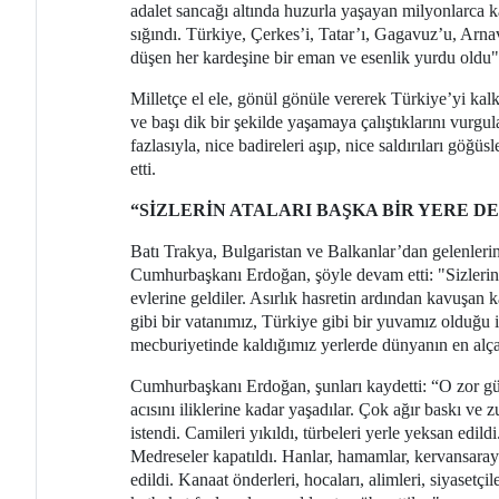
adalet sancağı altında huzurla yaşayan milyonlarca 
sığındı. Türkiye, Çerkes’i, Tatar’ı, Gagavuz’u, Arn
düşen her kardeşine bir eman ve esenlik yurdu oldu"
Milletçe el ele, gönül gönüle vererek Türkiye’yi ka
ve başı dik bir şekilde yaşamaya çalıştıklarını vurgu
fazlasıyla, nice badireleri aşıp, nice saldırıları göğü
etti.
“SİZLERİN ATALARI BAŞKA BİR YERE D
Batı Trakya, Bulgaristan ve Balkanlar’dan gelenlerin
Cumhurbaşkanı Erdoğan, şöyle devam etti: "Sizlerin de
evlerine geldiler. Asırlık hasretin ardından kavuşan k
gibi bir vatanımız, Türkiye gibi bir yuvamız olduğu 
mecburiyetinde kaldığımız yerlerde dünyanın en alçak,
Cumhurbaşkanı Erdoğan, şunları kaydetti: “O zor gü
acısını iliklerine kadar yaşadılar. Çok ağır baskı ve 
istendi. Camileri yıkıldı, türbeleri yerle yeksan edildi
Medreseler kapatıldı. Hanlar, hamamlar, kervansarayla
edildi. Kanaat önderleri, hocaları, alimleri, siyasetçi