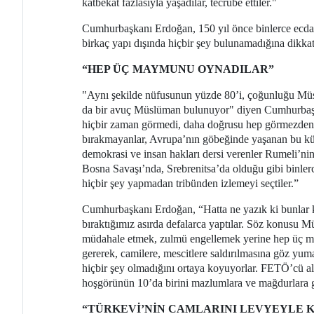
katbekat fazlasıyla yaşadılar, tecrübe ettiler."
Cumhurbaşkanı Erdoğan, 150 yıl önce binlerce ecdat
birkaç yapı dışında hiçbir şey bulunamadığına dikkati
“HEP ÜÇ MAYMUNU OYNADILAR”
"Aynı şekilde nüfusunun yüzde 80’i, çoğunluğu Mü
da bir avuç Müslüman bulunuyor" diyen Cumhurbaşka
hiçbir zaman görmedi, daha doğrusu hep görmezden g
bırakmayanlar, Avrupa’nın göbeğinde yaşanan bu kültü
demokrasi ve insan hakları dersi verenler Rumeli’nin 
Bosna Savaşı’nda, Srebrenitsa’da olduğu gibi binlerce
hiçbir şey yapmadan tribünden izlemeyi seçtiler.”
Cumhurbaşkanı Erdoğan, “Hatta ne yazık ki bunlar ka
bıraktığımız asırda defalarca yaptılar. Söz konusu 
müdahale etmek, zulmü engellemek yerine hep üç ma
gererek, camilere, mescitlere saldırılmasına göz yum
hiçbir şey olmadığını ortaya koyuyorlar. FETÖ’cü alç
hoşgörünün 10’da birini mazlumlara ve mağdurlara g
“TÜRKEVİ’NİN CAMLARINI LEVYEYLE K