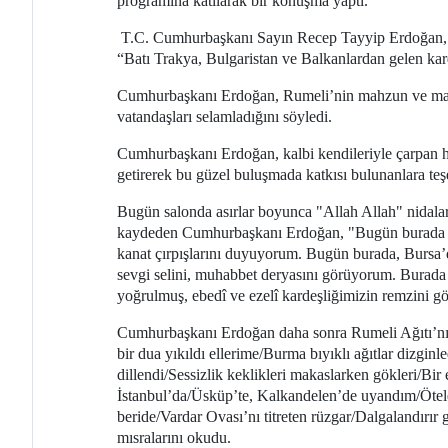
programına katılarak bir konuşma yaptı.
T.C. Cumhurbaşkanı Sayın Recep Tayyip Erdoğan,
“Batı Trakya, Bulgaristan ve Balkanlardan gelen kard
Cumhurbaşkanı Erdoğan, Rumeli’nin mahzun ve mağrur 
vatandaşları selamladığını söyledi.
Cumhurbaşkanı Erdoğan, kalbi kendileriyle çarpan he
getirerek bu güzel buluşmada katkısı bulunanlara teşe
Bugün salonda asırlar boyunca "Allah Allah" nidalar
kaydeden Cumhurbaşkanı Erdoğan, "Bugün burada Rumel
kanat çırpışlarını duyuyorum. Bugün burada, Bursa
sevgi selini, muhabbet deryasını görüyorum. Burada 
yoğrulmuş, ebedî ve ezelî kardeşliğimizin remzini 
Cumhurbaşkanı Erdoğan daha sonra Rumeli Ağıtı’nı
bir dua yıkıldı ellerime/Burma bıyıklı ağıtlar dizgin
dillendi/Sessizlik keklikleri makaslarken gökleri/
İstanbul’da/Üsküp’te, Kalkandelen’de uyandım/Ötele
beride/Vardar Ovası’nı titreten rüzgar/Dalgalandırır
mısralarını okudu.