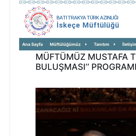
BATI TRAKYA TÜRK AZINLIĞI
İskeçe Müftülüğü
Ana Sayfa
Müftülüğümüz
Tanıtım
İletişi
MÜFTÜMÜZ MUSTAFA TR
BULUŞMASI’’ PROGRAMI