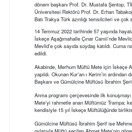
dönem başkanı Prof. Dr. Mustafa Şentop,
Tİ
Üniversitesi Rektörü Prof. Dr. Erhan Tabak
Batı Trakya Türk azınlığı temsilcileri ve çok
14 Temmuz 2022 tarihinde 57 yaşında haya
İskeçe Aşağımahalle Çınar Camii’nde Mevlid
Mevlid’e çok sayıda soydaş katıldı. Cuma na
edildi.
Akabinde, Merhum Müftü Mete için İskeçe Aş
yapıldı. Okunan Kur’an-ı Kerim’in ardından d
Başkanı ve Gümülcine Müftüsü İbrahim Şerif
Anma programı çerçevesinde ilk konuşmayı
Mete’yi rahmetle anan Müftümüz Trampa; ken
kendisiyle 15 yıl İskeçe Müftülüğünde birlikte 
Gümülcine Müftüsü İbrahim Şerif ise Mehmet
oylarıyla Müftü seçilen Ahmet Mete’nin gör