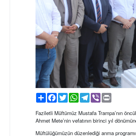
Paylaş
Facebook
Twitter
WhatsApp
Telegram
Viber
Print
Faziletli Müftümüz Mustafa Trampa’nın önc
Ahmet Mete’nin vefatının birinci yıl dönüm
Müftülüğümüzün düzenlediği anma programın