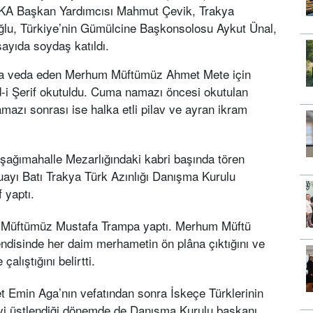
KA Başkan Yardımcısı Mahmut Çevik,
Trakya
oğlu, Türkiye’nin Gümülcine Başkonsolosu Aykut Ünal,
 sayıda soydaş katıldı.
ta veda eden Merhum Müftümüz Ahmet Mete için
-i Şerif okutuldu. Cuma namazı öncesi okutulan
mazı sonrası ise halka etli pilav ve ayran ikram
ağımahalle Mezarlığındaki kabri başında tören
uayı Batı Trakya Türk Azınlığı Danışma Kurulu
 yaptı.
 Müftümüz Mustafa Trampa yaptı. Merhum Müftü
disinde her daim merhametin ön plâna çıktığını ve
çalıştığını belirtti.
 Emin Aga’nın vefatından sonra İskeçe Türklerinin
evi üstlendiği dönemde de Danışma Kurulu başkanı