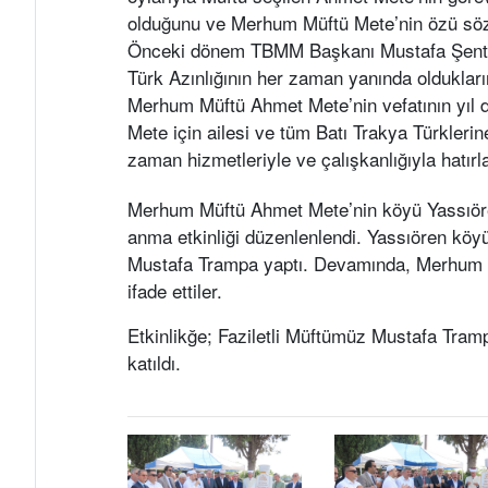
olduğunu ve Merhum Müftü Mete’nin özü sözü 
Önceki dönem TBMM Başkanı Mustafa Şentop
Türk Azınlığının her zaman yanında oldukları
Merhum Müftü Ahmet Mete’nin vefatının yıl d
Mete için ailesi ve tüm Batı Trakya Türkleri
zaman hizmetleriyle ve çalışkanlığıyla hatırla
Merhum Müftü Ahmet Mete’nin köyü Yassıöre
anma etkinliği düzenlenlendi. Yassıören köyü
Mustafa Trampa yaptı. Devamında, Merhum M
ifade ettiler.
Etkinlikğe; Faziletli Müftümüz Mustafa Tram
katıldı.