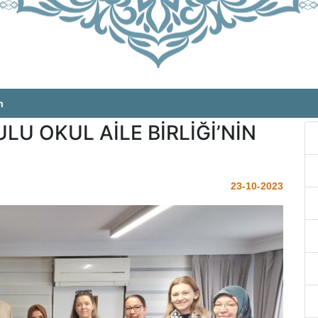
m
LU OKUL AİLE BİRLİĞİ’NİN
23-10-2023