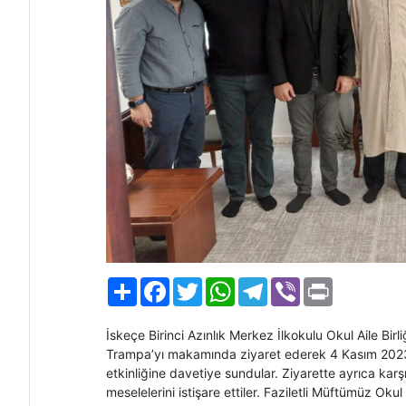
Paylaş
Facebook
Twitter
WhatsApp
Telegram
Viber
Print
İskeçe Birinci Azınlık Merkez İlkokulu Okul Aile Bi
Trampa’yı makamında ziyaret ederek 4 Kasım 202
etkinliğine davetiye sundular. Ziyarette ayrıca karşı
meselelerini istişare ettiler. Faziletli Müftümüz Okul