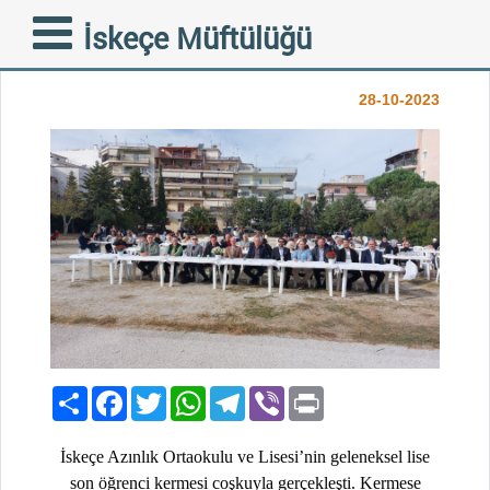
GELENEKSEL LİSE SON
İskeçe Müftülüğü
SINIF ÖĞRENCİ KERMESİ
28-10-2023
Paylaş
Facebook
Twitter
WhatsApp
Telegram
Viber
Print
İskeçe Azınlık Ortaokulu ve Lisesi’nin geleneksel lise
son öğrenci kermesi coşkuyla gerçekleşti. Kermese