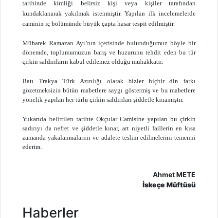
tarihinde kimliği belirsiz kişi veya kişiler tarafından
kundaklanarak yakılmak istenmiştir. Yapılan ilk incelemelerde
caminin iç bölümünde büyük çapta hasar tespit edilmiştir.
Mübarek Ramazan Ayı’nın içerisinde bulunduğumuz böyle bir
dönemde, toplumumuzun barış ve huzurunu tehdit eden bu tür
çirkin saldırıların kabul edilemez olduğu muhakkatır.
Batı Trakya Türk Azınlığı olarak bizler hiçbir din farkı
gözetmeksizin bütün mabetlere saygı göstermiş ve bu mabetlere
yönelik yapılan her türlü çirkin saldırıları şiddetle kınamıştır.
Yukarıda belirtilen tarihte Okçular Camisine yapılan bu çirkin
sadırıyı da nefret ve şiddetle kınar, art niyetli faillerin en kısa
zamanda yakalanmalarını ve adalete teslim edilmelerini temenni
ederim.
Ahmet METE
İskeçe Müftüsü
Haberler