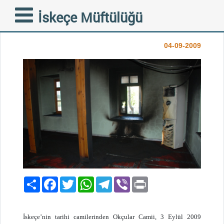
KINAMA - Okçular Camii
İskeçe Müftülüğü
Kundaklanması
04-09-2009
Paylaş
Facebook
Twitter
WhatsApp
Telegram
Viber
Print
İskeçe’nin tarihi camilerinden Okçular Camii, 3 Eylül 2009