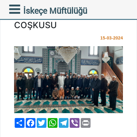
ŞİRİN KÖYLERİMİZDEN
İskeçe Müftülüğü
SALINCAK’TA CUMA
COŞKUSU
15-03-2024
Paylaş
Facebook
Twitter
WhatsApp
Telegram
Viber
Print