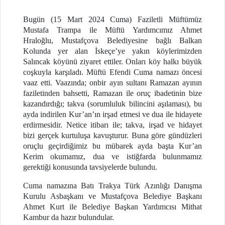
Bugün (15 Mart 2024 Cuma) Faziletli Müftümüz
Mustafa Trampa ile Müftü Yardımcımız Ahmet
Hraloğlu, Mustafçova Belediyesine bağlı Balkan
Kolunda yer alan İskeçe’ye yakın köylerimizden
Salıncak köyünü ziyaret ettiler. Onları köy halkı büyük
coşkuyla karşıladı. Müftü Efendi Cuma namazı öncesi
vaaz etti. Vaazında; onbir ayın sultanı Ramazan ayının
faziletinden bahsetti, Ramazan ile oruç ibadetinin bize
kazandırdığı; takva (sorumluluk bilincini aşılaması), bu
ayda indirilen Kur’an’ın irşad etmesi ve dua ile hidayete
erdirmesidir. Netice itibarı ile; takva, irşad ve hidayet
bizi gerçek kurtuluşa kavuşturur. Buna göre gündüzleri
oruçlu geçirdiğimiz bu mübarek ayda başta Kur’an
Kerim okumamız, dua ve istiğfarda bulunmamız
gerektiği konusunda tavsiyelerde bulundu.
Cuma namazına Batı Trakya Türk Azınlığı Danışma
Kurulu Asbaşkanı ve Mustafçova Belediye Başkanı
Ahmet Kurt ile Belediye Başkan Yardımcısı Mithat
Kambur da hazır bulundular.