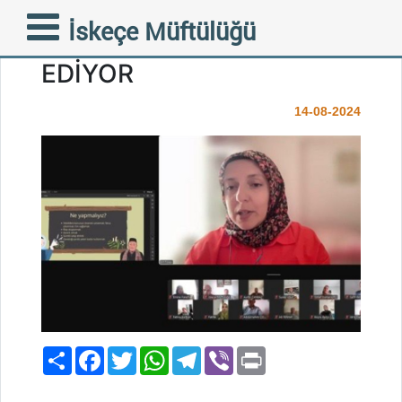
ÇEVRİMİÇİ EĞİTİM
İskeçe Müftülüğü
SEMİNERLERİ DEVAM
EDİYOR
14-08-2024
Paylaş
Facebook
Twitter
WhatsApp
Telegram
Viber
Print