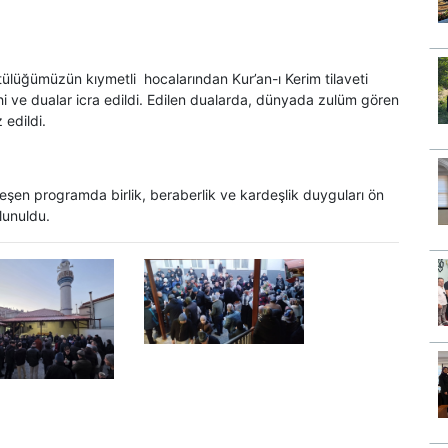
ülüğümüzün kıymetli hocalarından Kur’an-ı Kerim tilaveti
ahi ve dualar icra edildi. Edilen dualarda, dünyada zulüm gören
edildi.
kleşen programda birlik, beraberlik ve kardeşlik duyguları ön
lunuldu.