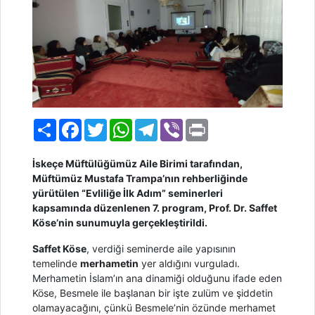
Paylaş
Facebook
Twitter
WhatsApp
Telegram
Viber
Print
İskeçe Müftülüğümüz Aile Birimi tarafından,
Müftümüz Mustafa Trampa’nın rehberliğinde
yürütülen “Evliliğe İlk Adım” seminerleri
kapsamında düzenlenen 7. program, Prof. Dr. Saffet
Köse’nin sunumuyla gerçekleştirildi.
Saffet Köse
, verdiği seminerde aile yapısının
temelinde
merhametin
yer aldığını vurguladı.
Merhametin İslam’ın ana dinamiği olduğunu ifade eden
Köse, Besmele ile başlanan bir işte zulüm ve şiddetin
olamayacağını, çünkü Besmele’nin özünde merhamet