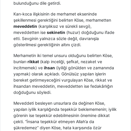
bulunduğunu dile getirdi.
Karı-koca ilişkisinin de merhamet ekseninde
şekillenmesi gerektiğini belirten Köse, merhametten
meveddetin
(karşılıksız ve sürekli sevgi),
meveddetten ise
sekinetin
(huzur) doğduğunu ifade
etti. Sevginin yalnızca sözle değil, davranışla
gösterilmesi gerektiğinin altını çizdi.
Merhametin iki temel unsuru olduğunu belirten Köse,
bunları
rikkat
(kalp inceliği, şefkat, nezaket ve
incitmemek) ve
ihsan
(iyiliği gönülden ve zamanında
yapmak) olarak açıkladı. Gönülsüz yapılan işlerin
bereket getirmeyeceğini vurgulayan Köse, rikkat ve
ihsandan meveddetin, meveddetten ise fedakârlığın
doğduğunu söyledi.
Meveddeti besleyen unsurlara da değinen Köse,
yapılan iyilik karşılığında teşekkür beklememenin; iyilik
görenin ise teşekkür edebilmesinin önemine dikkat
çekti. “İnsana teşekkür etmeyen Allah’a da
şükredemez” diyen Köse, hata karşısında özür