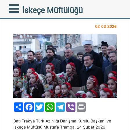
Mustafçova’da Gönülleri
İskeçe Müftülüğü
Buluşturan İftar Sofrası
02-03-2026
Paylaş
Facebook
Twitter
WhatsApp
Telegram
Viber
Print
Batı Trakya Türk Azınlığı Danışma Kurulu Başkanı ve
İskeçe Müftüsü Mustafa Trampa, 24 Şubat 2026