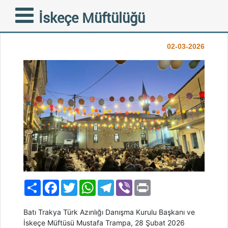
Ketenlik Köyünde Bereketli
İskeçe Müftülüğü
İftar Buluşması
02-03-2026
Paylaş
Facebook
Twitter
WhatsApp
Telegram
Viber
Print
Batı Trakya Türk Azınlığı Danışma Kurulu Başkanı ve
İskeçe Müftüsü Mustafa Trampa, 28 Şubat 2026