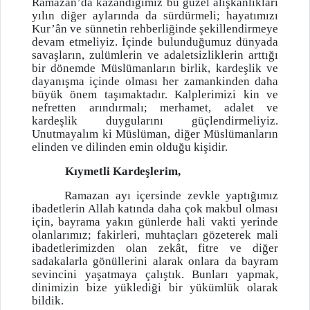
Ramazan’da kazandığımız bu güzel alışkanlıkları
yılın diğer aylarında da sürdürmeli; hayatımızı
Kur’ân ve sünnetin rehberliğinde şekillendirmeye
devam etmeliyiz. İçinde bulunduğumuz dünyada
savaşların, zulümlerin ve adaletsizliklerin arttığı
bir dönemde Müslümanların birlik, kardeşlik ve
dayanışma içinde olması her zamankinden daha
büyük önem taşımaktadır. Kalplerimizi kin ve
nefretten arındırmalı; merhamet, adalet ve
kardeşlik duygularını güçlendirmeliyiz.
Unutmayalım ki Müslüman, diğer Müslümanların
elinden ve dilinden emin olduğu kişidir.
Kıymetli Kardeşlerim,
Ramazan ayı içersinde zevkle yaptığımız
ibadetlerin Allah katında daha çok makbul olması
için, bayrama yakın günlerde hali vakti yerinde
olanlarımız; fakirleri, muhtaçları gözeterek mali
ibadetlerimizden olan zekât, fitre ve diğer
sadakalarla gönüllerini alarak onlara da bayram
sevincini yaşatmaya çalıştık. Bunları yapmak,
dinimizin bize yüklediği bir yükümlük olarak
bildik.