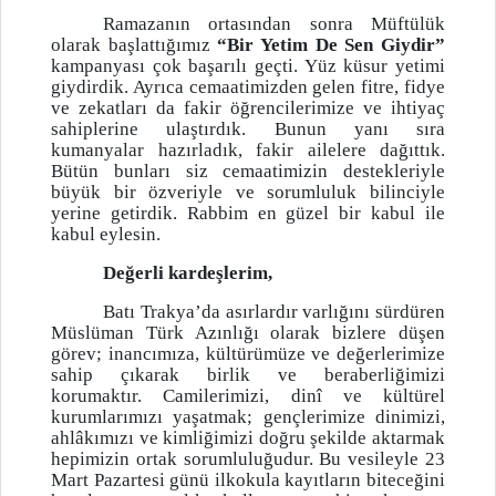
Ramazanın ortasından sonra Müftülük
olarak başlattığımız
“Bir Yetim De Sen Giydir”
kampanyası çok başarılı geçti. Yüz küsur yetimi
giydirdik. Ayrıca cemaatimizden gelen fitre, fidye
ve zekatları da fakir öğrencilerimize ve ihtiyaç
sahiplerine ulaştırdık. Bunun yanı sıra
kumanyalar hazırladık, fakir ailelere dağıttık.
Bütün bunları siz cemaatimizin destekleriyle
büyük bir özveriyle ve sorumluluk bilinciyle
yerine getirdik. Rabbim en güzel bir kabul ile
kabul eylesin.
Değerli kardeşlerim,
Batı Trakya’da asırlardır varlığını sürdüren
Müslüman Türk Azınlığı olarak bizlere düşen
görev; inancımıza, kültürümüze ve değerlerimize
sahip çıkarak birlik ve beraberliğimizi
korumaktır. Camilerimizi, dinî ve kültürel
kurumlarımızı yaşatmak; gençlerimize dinimizi,
ahlâkımızı ve kimliğimizi doğru şekilde aktarmak
hepimizin ortak sorumluluğudur. Bu vesileyle 23
Mart Pazartesi günü ilkokula kayıtların biteceğini