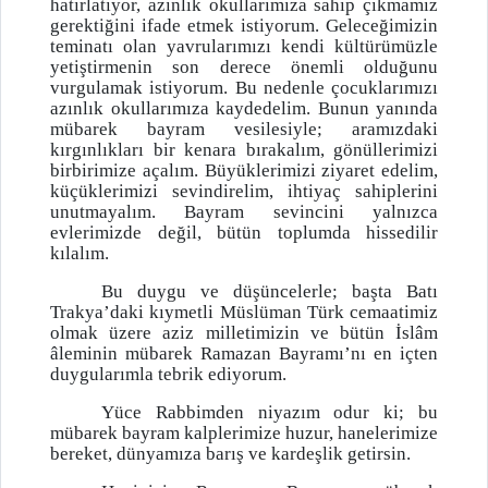
hatırlatıyor, azınlık okullarımıza sahip çıkmamız
gerektiğini ifade etmek istiyorum. Geleceğimizin
teminatı olan yavrularımızı kendi kültürümüzle
yetiştirmenin son derece önemli olduğunu
vurgulamak istiyorum. Bu nedenle çocuklarımızı
azınlık okullarımıza kaydedelim. Bunun yanında
mübarek bayram vesilesiyle; aramızdaki
kırgınlıkları bir kenara bırakalım, gönüllerimizi
birbirimize açalım. Büyüklerimizi ziyaret edelim,
küçüklerimizi sevindirelim, ihtiyaç sahiplerini
unutmayalım. Bayram sevincini yalnızca
evlerimizde değil, bütün toplumda hissedilir
kılalım.
Bu duygu ve düşüncelerle; başta Batı
Trakya’daki kıymetli Müslüman Türk cemaatimiz
olmak üzere aziz milletimizin ve bütün İslâm
âleminin mübarek Ramazan Bayramı’nı en içten
duygularımla tebrik ediyorum.
Yüce Rabbimden niyazım odur ki; bu
mübarek bayram kalplerimize huzur, hanelerimize
bereket, dünyamıza barış ve kardeşlik getirsin.