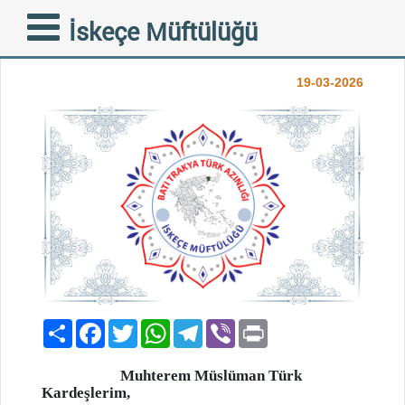
RAMAZAN BAYRAMI
İskeçe Müftülüğü
MESAJI
19-03-2026
Paylaş
Facebook
Twitter
WhatsApp
Telegram
Viber
Print
Muhterem Müslüman Türk
Kardeşlerim,