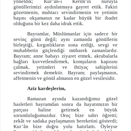
yöneldik; Kur’ân-ı Kerîm’in nuruyla
gönüllerimizi aydınlatmaya gayret ettik. Fakiri
gözetmenin, muhtacı sevindirmenin ve yetimin
başını okşamanın ne kadar büyük bir ibadet
olduğunu bir kez daha idrak ettik.
Bayramlar, Müslümanlar için sadece bir
sevinç günü değil; aynı zamanda gönüllerin
birleştiği, kırgınlıkların sona erdiği, sevgi ve
muhabbetin güçlendiği mübarek zamanlardır.
Bayram; anne babayı ziyaret etmek, akrabalarla
bağları kuvvetlendirmek, komşuların kapısını
çalmak, yetimleri ve ihtiyaç sahiplerini
sevindirmek demektir. Bayram; paylaşmanın,
affetmenin ve gönül almanın en güzel vesilesidir.
Aziz kardeşlerim,
Ramazan ayında kazandığımız güzel
hasletleri bayramdan sonra da hayatımızın bir
parçası haline getirmek en büyük
sorumluluğumuzdur. Oruç bize sabrı öğretti;
zekât ve sadaka paylaşmanın bereketini gösterdi;
Kur’ân bize doğru yolu hatırlattı. Öyleyse