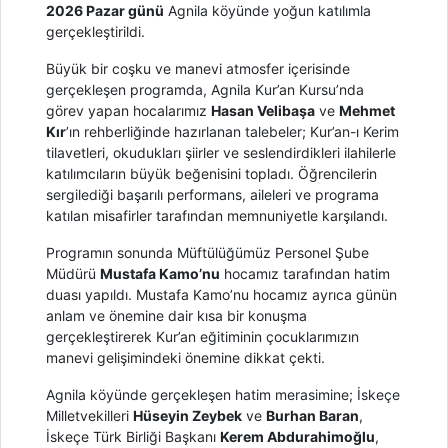
2026 Pazar günü
Agnila köyünde yoğun katılımla
gerçekleştirildi.
Büyük bir coşku ve manevi atmosfer içerisinde
gerçekleşen programda, Agnila Kur’an Kursu’nda
görev yapan hocalarımız
Hasan Velibaşa
ve
Mehmet
Kır
’ın rehberliğinde hazırlanan talebeler; Kur’an-ı Kerim
tilavetleri, okudukları şiirler ve seslendirdikleri ilahilerle
katılımcıların büyük beğenisini topladı. Öğrencilerin
sergilediği başarılı performans, aileleri ve programa
katılan misafirler tarafından memnuniyetle karşılandı.
Programın sonunda Müftülüğümüz Personel Şube
Müdürü
Mustafa Kamo’nu
hocamız tarafından hatim
duası yapıldı. Mustafa Kamo’nu hocamız ayrıca günün
anlam ve önemine dair kısa bir konuşma
gerçekleştirerek Kur’an eğitiminin çocuklarımızın
manevi gelişimindeki önemine dikkat çekti.
Agnila köyünde gerçekleşen hatim merasimine; İskeçe
Milletvekilleri
Hüseyin Zeybek
ve
Burhan Baran
,
İskeçe Türk Birliği Başkanı
Kerem Abdurahimoğlu
,