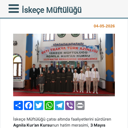
Agnila Kur’an Kursu’nda
İskeçe Müftülüğü
Coşkulu Hatim Merasimi
04-05-2026
Paylaş
Facebook
Twitter
WhatsApp
Telegram
Viber
Print
İskeçe Müftülüğü çatısı altında faaliyetlerini sürdüren
Agnila Kur’an Kursu
nun hatim merasimi,
3 Mayıs