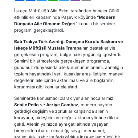
İskeçe Müftülüğü Aile Birimi tarafından Anneler Günü
etkinlikleri kapsamında Paşevik köyünde
“Modern
Dünyada Aile Olmanın Değeri”
konulu bir seminer
programı gerçekleştirildi.
Batı Trakya Türk Azınlığı Danışma Kurulu Başkanı ve
İskeçe Müftüsü Mustafa Trampa
’nın destekleriyle
gerçekleşen program, bölge halkı yoğun ilgi gösterdi.
Samimi bir atmosferde gerçekleşen programda,
günümüz dünyasında aile kurumunun önemi, anneliğin
toplum hayatındaki yeri, kuşaklar arası iletişim, manevi
değerlerin aile içinde aktarılması ve aile bağlarının
korunması gibi konular ele alındı.
Seminerde konuşmacı olarak yer alan hocalarımız
Sebile Petlo
ve
Arziye Cambaz
, modern hayatın
getirdiği değişim ve zorluklar karşısında ailenin
koruyucu, birleştirici ve değer aktarıcı yönüne dikkat
çekti. Ailenin yalnızca aynı çatı altında yaşayan
bireylerden ibaret olmadığı; sevgi, merhamet,
sorumluluk, sabır ve fedakârlıkla inşa edilen güçlü bir