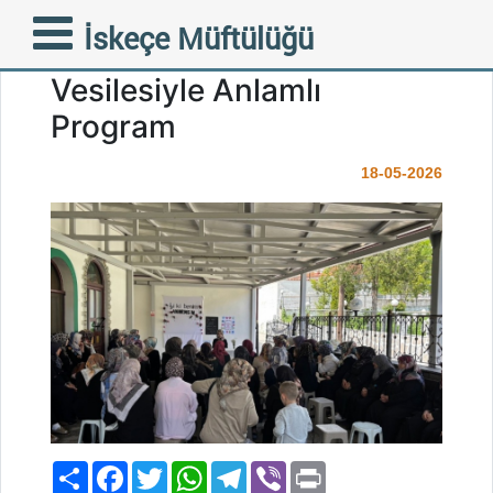
İskeçe Müftülüğü Aile
İskeçe Müftülüğü
Birimi’nden Anneler Günü
Vesilesiyle Anlamlı
Program
18-05-2026
Paylaş
Facebook
Twitter
WhatsApp
Telegram
Viber
Print