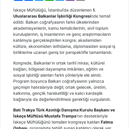
İskeçe Müftülüğü, İstanbul’da düzenlenen
1.
Uluslararası Balkanlar İşbirliği Kongresi
nde temsil
edildi. Balkan coğrafyasının farklı ülkelerinden
akademisyenlerin, kamu temsilcilerinin, sivil toplum
kuruluşlarının, iş insanlarının ve genç araştırmacıların
katılımıyla gerçekleştirilen kongre; akademiden
kültüre, ekonomiden istihdama, diplomasiden sosyal iş
birliklerine uzanan geniş bir perspektifle tamamlandı.
Kongrede, Balkanlar’ın ortak tarihî mirası, kültürel
bağları, bölgesel dayanışma imkânları, eğitim ve
sosyal işbirliği alanları farklı yönleriyle ele alındı.
Program boyunca Balkan coğrafyasının yalnızca
geçmişin hatıralarıyla değil; ortak gelecek, üretim,
kalkınma, gençlik hareketliliği ve kalıcı kardeşlik
bağlarıyla da değerlendirilmesi gerektiği vurgulandı.
Batı Trakya Türk Azınlığı Danışma Kurulu Başkanı ve
İskeçe Müftüsü Mustafa Trampa
’nın destekleriyle
İskeçe Müftülüğünü temsilen kongreye katılan
Fatma
Onbaşı
, programda tebliğ sunan katılımcı olarak yer