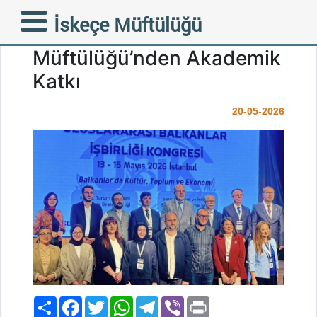
Balkanlar’ın Ortak
İskeçe Müftülüğü
Geleceğine İskeçe
Müftülüğü’nden Akademik
Katkı
20-05-2026
Paylaş
Facebook
Twitter
WhatsApp
Telegram
Viber
Print