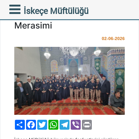
İskeçe Çınar Camii Kur’an
İskeçe Müftülüğü
Kursu’nda Coşkulu Hatim
Merasimi
02-06-2026
Paylaş
Facebook
Twitter
WhatsApp
Telegram
Viber
Print