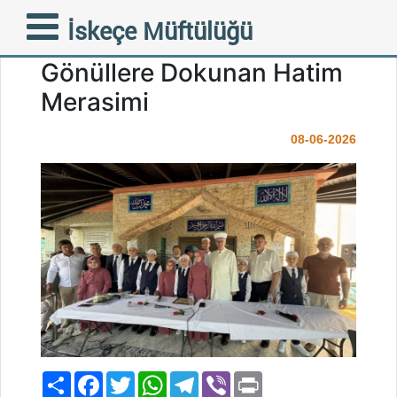
Sakarkaya’da Kur’an
İskeçe Müftülüğü
Sevinci: Minik Yüreklerden
Gönüllere Dokunan Hatim
Merasimi
08-06-2026
Paylaş
Facebook
Twitter
WhatsApp
Telegram
Viber
Print