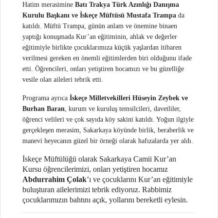
Hatim merasimine
Batı Trakya Türk Azınlığı Danışma
Kurulu Başkanı ve İskeçe Müftüsü Mustafa Trampa
da
katıldı. Müftü Trampa, günün anlam ve önemine binaen
yaptığı konuşmada Kur’an eğitiminin, ahlak ve değerler
eğitimiyle birlikte çocuklarımıza küçük yaşlardan itibaren
verilmesi gereken en önemli eğitimlerden biri olduğunu ifade
etti. Öğrencileri, onları yetiştiren hocamızı ve bu güzelliğe
vesile olan aileleri tebrik etti.
Programa ayrıca
İskeçe Milletvekilleri Hüseyin Zeybek ve
Burhan Baran
, kurum ve kuruluş temsilcileri, davetliler,
öğrenci velileri ve çok sayıda köy sakini katıldı. Yoğun ilgiyle
gerçekleşen merasim, Sakarkaya köyünde birlik, beraberlik ve
manevi heyecanın güzel bir örneği olarak hafızalarda yer aldı.
İskeçe Müftülüğü olarak Sakarkaya Camii Kur’an
Kursu öğrencilerimizi, onları yetiştiren hocamız
Abdurrahim Çolak
’ı ve çocuklarını Kur’an eğitimiyle
buluşturan ailelerimizi tebrik ediyoruz. Rabbimiz
çocuklarımızın bahtını açık, yollarını bereketli eylesin.