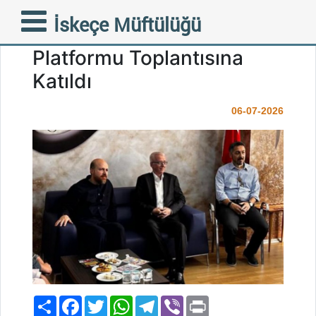
Müftü Mustafa Trampa
İskeçe Müftülüğü
Edirne’de Eğitime Destek
Platformu Toplantısına
Katıldı
06-07-2026
Paylaş
Facebook
Twitter
WhatsApp
Telegram
Viber
Print