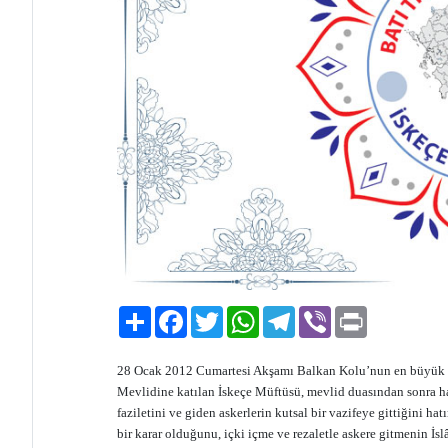
Paylaş
Facebook
Twitter
WhatsApp
Telegram
Viber
Print
28 Ocak 2012 Cumartesi Akşamı Balkan Kolu’nun en büyük k
Mevlidine katılan İskeçe Müftüsü, mevlid duasından sonra ha
faziletini ve giden askerlerin kutsal bir vazifeye gittiğini hat
bir karar olduğunu, içki içme ve rezaletle askere gitmenin İs