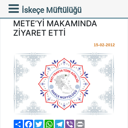
HALK HAREKETİ İSKEÇE
İskeçe Müftülüğü
MÜFTÜSÜ AHMET
METE’Yİ MAKAMINDA
ZİYARET ETTİ
15-02-2012
Paylaş
Facebook
Twitter
WhatsApp
Telegram
Viber
Print