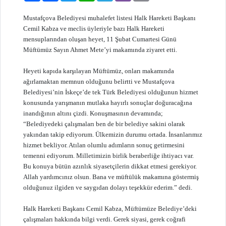
Mustafçova Belediyesi muhalefet listesi Halk Hareketi Başkanı
Cemil Kabza ve meclis üyleriyle bazı Halk Hareketi
mensuplarından oluşan heyet, 11 Şubat Cumartesi Günü
Müftümüz Sayın Ahmet Mete’yi makamında ziyaret etti.
Heyeti kapıda karşılayan Müftümüz, onları makamında
ağırlamaktan memnun olduğunu belirtti ve Mustafçova
Belediyesi’nin İskeçe’de tek Türk Belediyesi olduğunun hizmet
konusunda yarışmanın mutlaka hayırlı sonuçlar doğuracağına
inandığının altını çizdi. Konuşmasının devamında;
“Belediyedeki çalışmaları ben de bir belediye sakini olarak
yakından takip ediyorum. Ülkemizin durumu ortada. İnsanlarımız
hizmet bekliyor. Atılan olumlu adımların sonuç getirmesini
temenni ediyorum. Milletimizin birlik beraberliğe ihtiyacı var.
Bu konuya bütün azınlık siyasetçilerin dikkat etmesi gerekiyor.
Allah yardımcınız olsun. Bana ve müftülük makamına göstermiş
olduğunuz ilgiden ve saygıdan dolayı teşekkür ederim.” dedi.
Halk Hareketi Başkanı Cemil Kabza, Müftümüze Belediye’deki
çalışmaları hakkında bilgi verdi. Gerek siyasi, gerek coğrafi