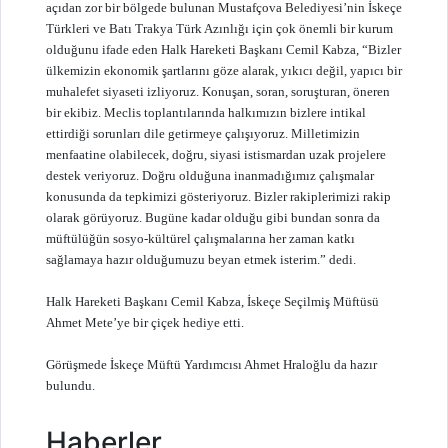
açıdan zor bir bölgede bulunan Mustafçova Belediyesi’nin İskeçe
Türkleri ve Batı Trakya Türk Azınlığı için çok önemli bir kurum
olduğunu ifade eden Halk Hareketi Başkanı Cemil Kabza, “Bizler
ülkemizin ekonomik şartlarını göze alarak, yıkıcı değil, yapıcı bir
muhalefet siyaseti izliyoruz. Konuşan, soran, soruşturan, öneren
bir ekibiz. Meclis toplantılarında halkımızın bizlere intikal
ettirdiği sorunları dile getirmeye çalışıyoruz. Milletimizin
menfaatine olabilecek, doğru, siyasi istismardan uzak projelere
destek veriyoruz. Doğru olduğuna inanmadığımız çalışmalar
konusunda da tepkimizi gösteriyoruz. Bizler rakiplerimizi rakip
olarak görüyoruz. Bugüne kadar olduğu gibi bundan sonra da
müftülüğün sosyo-kültürel çalışmalarına her zaman katkı
sağlamaya hazır olduğumuzu beyan etmek isterim.” dedi.
Halk Hareketi Başkanı Cemil Kabza, İskeçe Seçilmiş Müftüsü
Ahmet Mete’ye bir çiçek hediye etti.
Görüşmede İskeçe Müftü Yardımcısı Ahmet Hraloğlu da hazır
bulundu.
Haberler