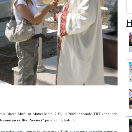
H
etli İskeçe Müftüsü Ahmet Mete, 7 Eylül 2009 tarihinde TRT kanalında
Ramazan ve İftar Sevinci”
proğramına katıldı.
 mesajlar verdi. Ayrıca Müslüman ve Türk dünyasının yaşadığı sorunları