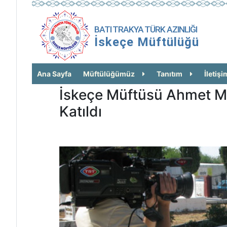
BATI TRAKYA TÜRK AZINLIĞI
İskeçe Müftülüğü
Ana Sayfa
Müftülüğümüz
Tanıtım
İletişi
İskeçe Müftüsü Ahmet Me
Katıldı