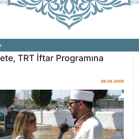
m
te, TRT İftar Programına
08-09-2009