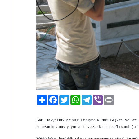
Paylaş
Facebook
Twitter
WhatsApp
Telegram
Viber
Print
Batı TrakyaTürk Azınlığı Danışma Kurulu Başkanı ve Fazil
ramazan boyunca yayımlanan ve Serdar Tuncer’in sunduğu
“
Müftü Mete, katıldığı televizyon programına birçok önemli