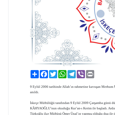
Paylaş
Facebook
Twitter
WhatsApp
Telegram
Viber
Print
9 Eylül 2006 tarihinde Allah’ın rahmetine kavuşan Merhum 
anıldı.
İskeçe Müftülüğü tarafından 9 Eylül 2009 Çarşamba günü dü
KÂHYAOĞLU’nun okuduğu Kur’an-ı Kerim ile başladı. Ardınd
Türkoğlu ilçe Müftüsü Ömer Ünal’ın yapmış olduğu dua ile 