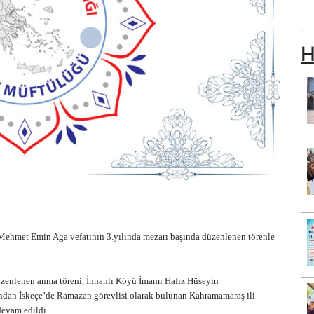
H
Mehmet Emin Aga vefatının 3.yılında mezarı başında düzenlenen törenle
zenlenen anma töreni, İnhanlı Köyü İmamı Hafız Hüseyin
an İskeçe’de Ramazan görevlisi olarak bulunan Kahramamaraş ili
devam edildi.