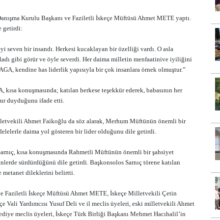
 Danışma Kurulu Başkanı ve Faziletli İskeçe Müftüsü Ahmet METE yaptı.
 getirdi:
ven bir insandı. Herkesi kucaklayan bir özelliği vardı. O asla
adı gibi görür ve öyle severdi. Her daima milletin menfaatinive iyiliğini
A, kendine has liderlik yapısıyla bir çok insanlara örnek olmuştur.”
 kısa konuşmasında; katılan herkese teşekkür ederek, babasının her
ur duyduğunu ifade etti.
illetvekili Ahmet Faikoğlu da söz alarak, Merhum Müftünün önemli bir
lelerle daima yol gösteren bir lider olduğunu dile getirdi.
Sarnıç, kısa konuşmasında Rahmetli Müftünün önemli bir şahsiyet
lerde sürdürdüğünü dile getirdi. Başkonsolos Sarnıç törene katılan
metanet dileklerini belirtti.
e Faziletli İskeçe Müftüsü Ahmet METE, İskeçe Milletvekili Çetin
Vali Yardımcısı Yusuf Deli ve il meclis üyeleri, eski milletvekili Ahmet
iye meclis üyeleri, İskeçe Türk Birliği Başkanı Mehmet Hacıhalil’in