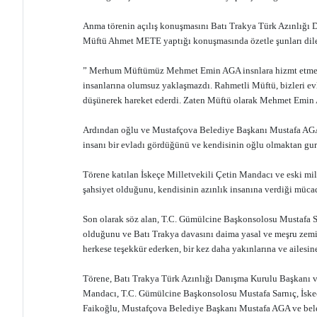
Anma törenin açılış konuşmasını Batı Trakya Türk Azınlığı
Müftü Ahmet METE yaptığı konuşmasında özetle şunları dile
” Merhum Müftümüz Mehmet Emin AGA insnlara hizmt etmeyi se
insanlarına olumsuz yaklaşmazdı. Rahmetli Müftü, bizleri evl
düşünerek hareket ederdi. Zaten Müftü olarak Mehmet Emin AG
Ardından oğlu ve Mustafçova Belediye Başkanı Mustafa AGA,
insanı bir evladı gördüğünü ve kendisinin oğlu olmaktan gur
Törene katılan İskeçe Milletvekili Çetin Mandacı ve eski m
şahsiyet olduğunu, kendisinin azınlık insanına verdiği mücade
Son olarak söz alan, T.C. Gümülcine Başkonsolosu Mustafa 
olduğunu ve Batı Trakya davasını daima yasal ve meşru zemin
herkese teşekkür ederken, bir kez daha yakınlarına ve ailesine 
Törene, Batı Trakya Türk Azınlığı Danışma Kurulu Başkanı v
Mandacı, T.C. Gümülcine Başkonsolosu Mustafa Sarnıç, İskeçe 
Faikoğlu, Mustafçova Belediye Başkanı Mustafa AGA ve beled