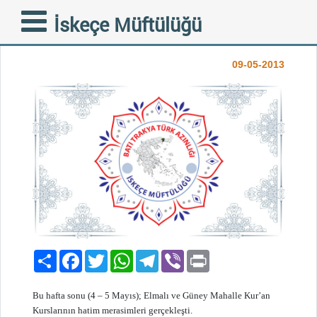
HATİM MERASİMLERİ
İskeçe Müftülüğü
DEVAM EDİYOR
09-05-2013
Paylaş
Facebook
Twitter
WhatsApp
Telegram
Viber
Print
Bu hafta sonu (4 – 5 Mayıs); Elmalı ve Güney Mahalle Kur’an
Kurslarının hatim merasimleri gerçekleşti.