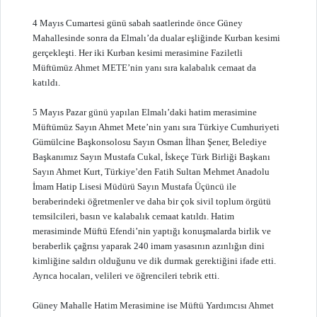
4 Mayıs Cumartesi günü sabah saatlerinde önce Güney
Mahallesinde sonra da Elmalı’da dualar eşliğinde Kurban kesimi
gerçekleşti. Her iki Kurban kesimi merasimine Faziletli
Müftümüz Ahmet METE’nin yanı sıra kalabalık cemaat da
katıldı.
5 Mayıs Pazar günü yapılan Elmalı’daki hatim merasimine
Müftümüz Sayın Ahmet Mete’nin yanı sıra Türkiye Cumhuriyeti
Gümülcine Başkonsolosu Sayın Osman İlhan Şener, Belediye
Başkanımız Sayın Mustafa Cukal, İskeçe Türk Birliği Başkanı
Sayın Ahmet Kurt, Türkiye’den Fatih Sultan Mehmet Anadolu
İmam Hatip Lisesi Müdürü Sayın Mustafa Üçüncü ile
beraberindeki öğretmenler ve daha bir çok sivil toplum örgütü
temsilcileri, basın ve kalabalık cemaat katıldı. Hatim
merasiminde Müftü Efendi’nin yaptığı konuşmalarda birlik ve
beraberlik çağrısı yaparak 240 imam yasasının azınlığın dini
kimliğine saldırı olduğunu ve dik durmak gerektiğini ifade etti.
Ayrıca hocaları, velileri ve öğrencileri tebrik etti.
Güney Mahalle Hatim Merasimine ise Müftü Yardımcısı Ahmet