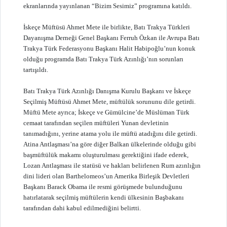
ekranlarında yayınlanan “Bizim Sesimiz” programına katıldı.
İskeçe Müftüsü Ahmet Mete ile birlikte, Batı Trakya Türkleri
Dayanışma Derneği Genel Başkanı Ferruh Özkan ile Avrupa Batı
Trakya Türk Federasyonu Başkanı Halit Habipoğlu’nun konuk
olduğu programda Batı Trakya Türk Azınlığı’nın sorunları
tartışıldı.
Batı Trakya Türk Azınlığı Danışma Kurulu Başkanı ve İskeçe
Seçilmiş Müftüsü Ahmet Mete, müftülük sorununu dile getirdi.
Müftü Mete ayrıca; İskeçe ve Gümülcine’de Müslüman Türk
cemaat tarafından seçilen müftüleri Yunan devletinin
tanımadığını, yerine atama yolu ile müftü atadığını dile getirdi.
Atina Antlaşması’na göre diğer Balkan ülkelerinde olduğu gibi
başmüftülük makamı oluşturulması gerektiğini ifade ederek,
Lozan Antlaşması ile statüsü ve hakları belirlenen Rum azınlığın
dini lideri olan Barthelomeos’un Amerika Birleşik Devletleri
Başkanı Barack Obama ile resmi görüşmede bulunduğunu
hatırlatarak seçilmiş müftülerin kendi ülkesinin Başbakanı
tarafından dahi kabul edilmediğini belirtti.