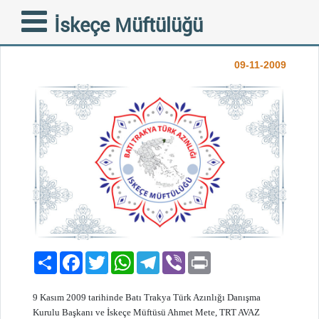
İSKEÇE MÜFTÜSÜ AHMET
İskeçe Müftülüğü
METE TRT EKRANINDA
09-11-2009
Paylaş
Facebook
Twitter
WhatsApp
Telegram
Viber
Print
9 Kasım 2009 tarihinde Batı Trakya Türk Azınlığı Danışma
Kurulu Başkanı ve İskeçe Müftüsü Ahmet Mete, TRT AVAZ