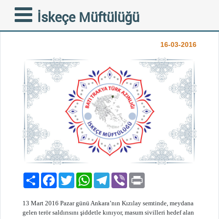
ANKARA’DA YAPILAN
İskeçe Müftülüğü
SALDIRAYA KINAMA
16-03-2016
Paylaş
Facebook
Twitter
WhatsApp
Telegram
Viber
Print
13 Mart 2016 Pazar günü Ankara’nın Kızılay semtinde, meydana
gelen terör saldırısını şiddetle kınıyor, masum sivilleri hedef alan