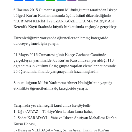
6 Haziran 2015 Cumartesi günü Müftülüğümüz tarafından İskeçe
bölgesi Kur’an Kursları arasında üçüncüsünü düzenlediğimiz
“KUR’AN-I KERİM’İ ve EZANI GÜZEL OKUMA YARIŞMASI”
Ketenlik Köyü Stadında büyük bir katılımla coşkuyla gerçekleşti.
Düzenlediğimiz yarışmada öğrenciler toplam üç kategoride
dereceye girmek için yarıştı.
21 Mayıs 2016 Cumartesi günü İskeçe Gazhane Camiinde
gerçekleşen yarı finalde, 65 Kur’an Kursumuzun yer aldığı 110
öğrencimizin katılımı ile üç grupta yapılan elemeler neticesinde
25 öğrencimiz, finalde yarışmaya hak kazanmışlardır.
Sunuculuğunu Müftü Yardımcısı Ahmet Hraloğlu’nun yaptığı
etkinlikte öğrencilerimiz üç kategoride yarıştı.
Yarışmada yer alan seçili kurulumuz ise şöyledir:
1- Uğur AYVAZ – Türkiye’den katılan kurra hafız,
2- Sedat KARADAYI – Vaiz ve İskeçe Ahiriyan Mahallesi Kur’an
Kursu Hocası,
3- Hüseyin VELİBAŞA – Vaiz, Şahin Aşağı İmamı ve Kur’an