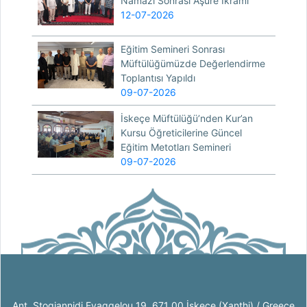
Namazı Sonrası Aşure İkramı
12-07-2026
Eğitim Semineri Sonrası
Müftülüğümüzde Değerlendirme
Toplantısı Yapıldı
09-07-2026
İskeçe Müftülüğü’nden Kur’an
Kursu Öğreticilerine Güncel
Eğitim Metotları Semineri
09-07-2026
Ant. Stogiannidi Evaggelou 19, 671 00 İskeçe (Xanthi) / Greece