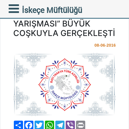
“III. KUR’AN-I KERİM’İ ve
İskeçe Müftülüğü
EZANI GÜZEL OKUMA
YARIŞMASI” BÜYÜK
COŞKUYLA GERÇEKLEŞTİ
08-06-2016
Paylaş
Facebook
Twitter
WhatsApp
Telegram
Viber
Print