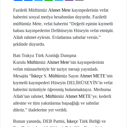
Faziletli Müftümüz
Ahmet Mete
kayınpederinin vefat
haberini sosyal medya hesabından duyurdu.
Faziletli
müftümüz
Mete, vefat haberini “Değerli eşimin kıymetli
babası kayınpederim Delihüseyin Hüseyin vefat etmiştir.
Allah rahmet eylesin. Evlatlarına sabırlar versin.”
şeklinde duyurdu.
Batı Trakya Türk Azınlığı Danışma
Kurulu
Müftü
müz
Ahmet Mete
’nin kayınpederinin
vefatı münasebetiyle bir taziye mesajı yayınladı.
Mesajda “
İskeçe
S.
Müftü
müz Sayın
Ahmet METE
’nin
kıymetli kayınpederi Hüseyin DELİHÜSEYİN’in vefat
haberini üzüntüyle öğrenmiş bulunmaktayız. Merhuma
Allah’tan rahmet,
Müftü
müz
Ahmet METE
’ye, kederli
ailesine ve tüm yakınlarına başsağlığı ve sabırlar
dileriz.” ifadelerine yer verildi.
Bunun yanında,
DEB Partisi,
İskeçe
Türk Birliği ve