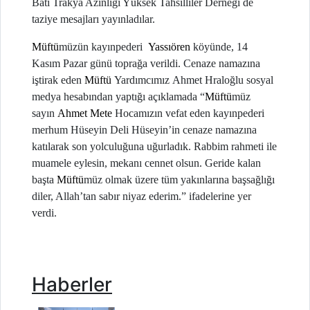
Batı Trakya Azınlığı Yüksek Tahsilliler Derneği de
taziye mesajları yayınladılar.
Müftü
müzün
kayınpederi
Yassıören
köyünde
,
14
Kasım Pazar günü toprağa verildi. Cenaze namazına
iştirak eden
Müftü
Yardımcı
mız
Ahmet Hraloğlu sosyal
medya hesabından yaptığı açıklamada “
Müftü
müz
sayın
Ahmet Mete
Hocamızın vefat eden kayınpederi
merhum Hüseyin Deli Hüseyin’in cenaze namazına
katılarak son yolculuğuna uğurladık. Rabbim rahmeti ile
muamele eylesin, mekanı cennet olsun. Geride kalan
başta
Müftü
müz olmak üzere tüm yakınlarına başsağlığı
diler, Allah’tan sabır niyaz ederim.” ifadelerine yer
verdi.
Haberler