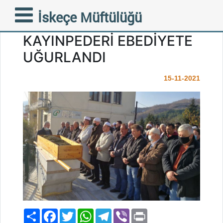
FAZİLETLİ MÜFTÜMÜZ
İskeçe Müftülüğü
AHMET METE’NİN
KAYINPEDERİ EBEDİYETE
UĞURLANDI
15-11-2021
Paylaş
Facebook
Twitter
WhatsApp
Telegram
Viber
Print