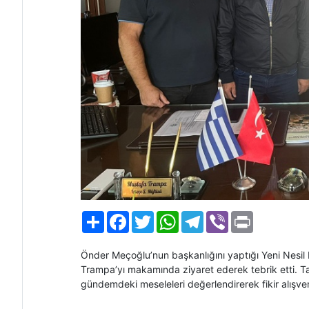
Paylaş
Facebook
Twitter
WhatsApp
Telegram
Viber
Print
Önder Meçoğlu’nun başkanlığını yaptığı Yeni Nesil 
Trampa’yı makamında ziyaret ederek tebrik etti. Tara
gündemdeki meseleleri değerlendirerek fikir alışve