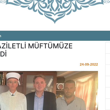
m
FAZİLETLİ MÜFTÜMÜZE
Dİ
24-09-2022