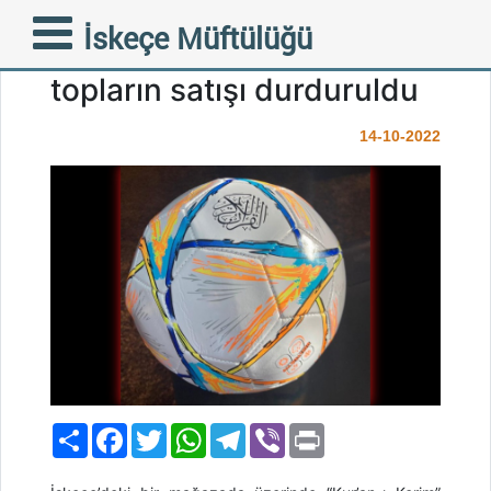
Tepkiler sonuç verdi,
İskeçe Müftülüğü
‘Kur’an-ı Kerim’ yazılı
topların satışı durduruldu
14-10-2022
Paylaş
Facebook
Twitter
WhatsApp
Telegram
Viber
Print