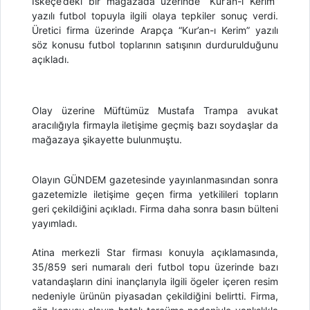
İskeçe’deki bir mağazada üzerinde “Kur’an-ı Kerim”
yazılı futbol topuyla ilgili olaya tepkiler sonuç verdi.
Üretici firma üzerinde Arapça “Kur’an-ı Kerim” yazılı
söz konusu futbol toplarının satışının durdurulduğunu
açıkladı.
Olay üzerine Müftümüz Mustafa Trampa avukat
aracılığıyla firmayla iletişime geçmiş bazı soydaşlar da
mağazaya şikayette bulunmuştu.
Olayın GÜNDEM gazetesinde yayınlanmasından sonra
gazetemizle iletişime geçen firma yetkilileri topların
geri çekildiğini açıkladı. Firma daha sonra basın bülteni
yayımladı.
Atina merkezli Star firması konuyla açıklamasında,
35/859 seri numaralı deri futbol topu üzerinde bazı
vatandaşların dini inançlarıyla ilgili ögeler içeren resim
nedeniyle ürünün piyasadan çekildiğini belirtti. Firma,