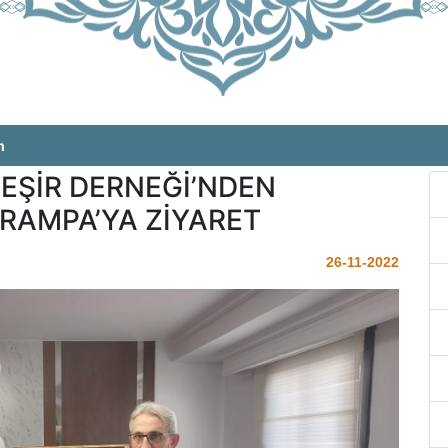
m
EŞİR DERNEĞİ’NDEN
AMPA’YA ZİYARET
26-11-2022