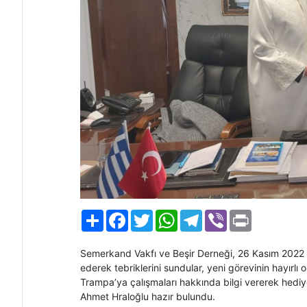
Paylaş
Facebook
Twitter
WhatsApp
Telegram
Viber
Print
Semerkand Vakfı ve Beşir Derneği, 26 Kasım 2022
ederek tebriklerini sundular, yeni görevinin hayır
Trampa’ya çalışmaları hakkında bilgi vererek hediy
Ahmet Hraloğlu hazır bulundu.