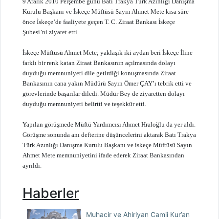
9 Aralık 2010 Perşembe günü Batı Trakya Türk Azınlığı Danışma
Kurulu Başkanı ve İskeçe Müftüsü Sayın Ahmet Mete kısa süre
önce İskeçe’de faaliyete geçen T. C. Ziraat Bankası İskeçe
Şubesi’ni ziyaret etti.
İskeçe Müftüsü Ahmet Mete; yaklaşık iki aydan beri İskeçe İline
farklı bir renk katan Ziraat Bankasının açılmasında dolayı
duyduğu memnuniyeti dile getirdiği konuşmasında Ziraat
Bankasının cana yakın Müdürü Sayın Ömer ÇAY’ı tebrik etti ve
görevlerinde başarılar diledi. Müdür Bey de ziyaretten dolayı
duyduğu memnuniyeti belirtti ve teşekkür etti.
Yapılan görüşmede Müftü Yardımcısı Ahmet Hraloğlu da yer aldı.
Görüşme sonunda anı defterine düşüncelerini aktarak Batı Trakya
Türk Azınlığı Danışma Kurulu Başkanı ve iskeçe Müftüsü Sayın
Ahmet Mete memnuniyetini ifade ederek Ziraat Bankasından
ayrıldı.
Haberler
Muhacir ve Ahiriyan Camii Kur’an