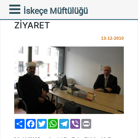
T. C. ZİRAAT BANKASI
İskeçe Müftülüğü
İSKEÇE ŞUBESİNİ
ZİYARET
13-12-2010
Paylaş
Facebook
Twitter
WhatsApp
Telegram
Viber
Print