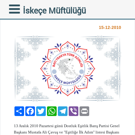
DEB Partisinin Müftülüğü
İskeçe Müftülüğü
Ziyareti
15-12-2010
Paylaş
Facebook
Twitter
WhatsApp
Telegram
Viber
Print
13 Aralık 2010 Pazartesi günü Dostluk Eşitlik Barış Partisi Genel
Başkanı Mustafa Ali Çavuş ve "Eşitliğe İlk Adım" listesi Başkanı