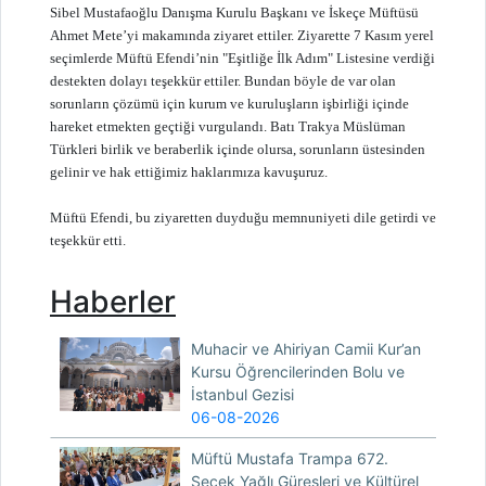
Sibel Mustafaoğlu Danışma Kurulu Başkanı ve İskeçe Müftüsü
Ahmet Mete’yi makamında ziyaret ettiler. Ziyarette 7 Kasım yerel
seçimlerde Müftü Efendi’nin "Eşitliğe İlk Adım" Listesine verdiği
destekten dolayı teşekkür ettiler. Bundan böyle de var olan
sorunların çözümü için kurum ve kuruluşların işbirliği içinde
hareket etmekten geçtiği vurgulandı. Batı Trakya Müslüman
Türkleri birlik ve beraberlik içinde olursa, sorunların üstesinden
gelinir ve hak ettiğimiz haklarımıza kavuşuruz.
Müftü Efendi, bu ziyaretten duyduğu memnuniyeti dile getirdi ve
teşekkür etti.
Haberler
Muhacir ve Ahiriyan Camii Kur’an
Kursu Öğrencilerinden Bolu ve
İstanbul Gezisi
06-08-2026
Müftü Mustafa Trampa 672.
Seçek Yağlı Güreşleri ve Kültürel