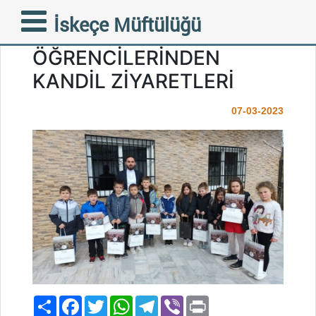
ŞAHİN KUR’AN KURSU
İskeçe Müftülüğü
BİRİNCİ SINIF
ÖĞRENCİLERİNDEN
KANDİL ZİYARETLERİ
07-03-2023
Paylaş
Facebook
Twitter
WhatsApp
Telegram
Viber
Print