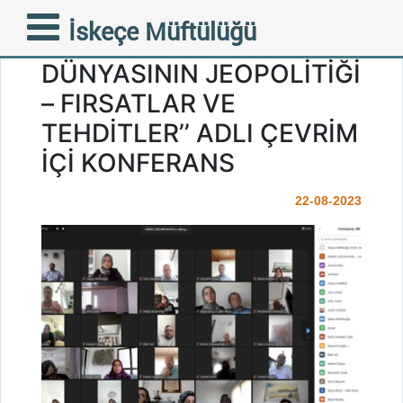
PROF. DR. İSMAİL
İskeçe Müftülüğü
SAĞLAM’DAN ‘‘İSLÂM
DÜNYASININ JEOPOLİTİĞİ
– FIRSATLAR VE
TEHDİTLER’’ ADLI ÇEVRİM
İÇİ KONFERANS
22-08-2023