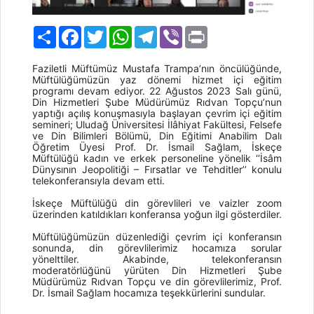
Paylaş
Facebook
Twitter
WhatsApp
Telegram
Viber
Print
Faziletli Müftümüz Mustafa Trampa’nın öncülüğünde,
Müftülüğümüzün yaz dönemi hizmet içi eğitim
programı devam ediyor. 22 Ağustos 2023 Salı günü,
Din Hizmetleri Şube Müdürümüz Rıdvan Topçu’nun
yaptığı açılış konuşmasıyla başlayan çevrim içi eğitim
semineri; Uludağ Üniversitesi İlâhiyat Fakültesi, Felsefe
ve Din Bilimleri Bölümü, Din Eğitimi Anabilim Dalı
Öğretim Üyesi Prof. Dr. İsmail Sağlam, İskeçe
Müftülüğü kadın ve erkek personeline yönelik ‘‘İsâm
Dünysının Jeopolitiği – Fırsatlar ve Tehditler’’ konulu
telekonferansıyla devam etti.
İskeçe Müftülüğü din görevlileri ve vaizler zoom
üzerinden katıldıkları konferansa yoğun ilgi gösterdiler.
Müftülüğümüzün düzenlediği çevrim içi konferansın
sonunda, din görevlilerimiz hocamıza sorular
yönelttiler. Akabinde, telekonferansın
moderatörlüğünü yürüten Din Hizmetleri Şube
Müdürümüz Rıdvan Topçu ve din görevlilerimiz, Prof.
Dr. İsmail Sağlam hocamıza teşekkürlerini sundular.