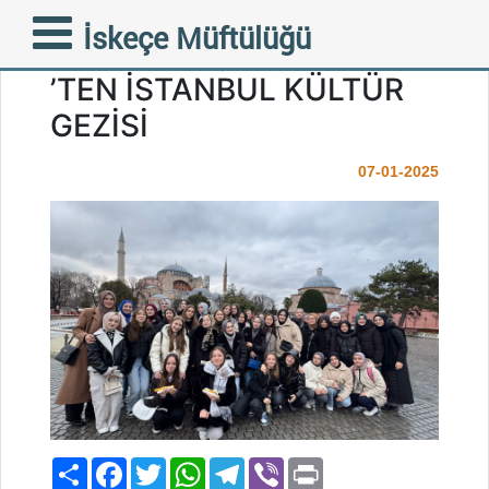
İSKEÇE MÜFTÜLÜĞÜNE
İskeçe Müftülüğü
BAĞLI GENÇ MÜFTÜLÜK
’TEN İSTANBUL KÜLTÜR
GEZİSİ
07-01-2025
Paylaş
Facebook
Twitter
WhatsApp
Telegram
Viber
Print