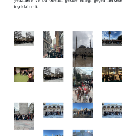
yetkililere ve bu önemli gezide emeği geçen herkese
teşekkür etti.