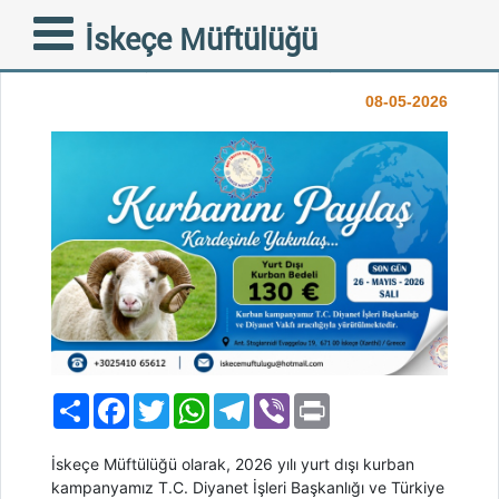
Kurbanını Paylaş,
İskeçe Müftülüğü
Kardeşinle Yakınlaş
08-05-2026
Paylaş
Facebook
Twitter
WhatsApp
Telegram
Viber
Print
İskeçe Müftülüğü olarak, 2026 yılı yurt dışı kurban
kampanyamız T.C. Diyanet İşleri Başkanlığı ve Türkiye