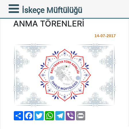
DUYURU - 15 TEMMUZ
İskeçe Müftülüğü
ŞEHİT VE GAZİLERİNİ
ANMA TÖRENLERİ
14-07-2017
Paylaş
Facebook
Twitter
WhatsApp
Telegram
Viber
Print