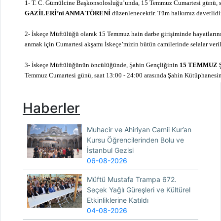
1- T. C. Gümülcine Başkonsolosluğu’unda, 15 Temmuz Cumartesi günü, s
GAZİLERİ’ni ANMA TÖRENİ
düzenlenecektir. Tüm halkımız davetlidir
2- İskeçe Müftülüğü olarak 15 Temmuz hain darbe girişiminde hayatlarını
anmak için Cumartesi akşamı İskeçe’mizin bütün camilerinde selalar veril
3- İskeçe Müftülüğünün öncülüğünde, Şahin Gençliğinin
15 TEMMUZ Ş
Temmuz Cumartesi günü, saat 13:00 - 24:00 arasında Şahin Kütüphanesind
Haberler
Muhacir ve Ahiriyan Camii Kur’an
Kursu Öğrencilerinden Bolu ve
İstanbul Gezisi
06-08-2026
Müftü Mustafa Trampa 672.
Seçek Yağlı Güreşleri ve Kültürel
Etkinliklerine Katıldı
04-08-2026