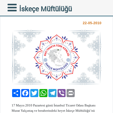
İTO BAŞKANI İSKEÇE
İskeçe Müftülüğü
MÜFTÜLÜĞÜ’NDE
22-05-2010
Paylaş
Facebook
Twitter
WhatsApp
Telegram
Viber
Print
17 Mayıs 2010 Pazartesi günü İstanbul Ticaret Odası Başkanı
Murat Yalçıntaş ve beraberindeki heyet İskeçe Müftülüğü’nü