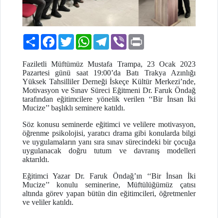
Paylaş
Facebook
Twitter
WhatsApp
Telegram
Viber
Print
Faziletli Müftümüz Mustafa Trampa, 23 Ocak 2023
Pazartesi günü saat 19:00’da Batı Trakya Azınlığı
Yüksek Tahsilliler Derneği İskeçe Kültür Merkezi’nde,
Motivasyon ve Sınav Süreci Eğitmeni Dr. Faruk Öndağ
tarafından eğitimcilere yönelik verilen ‘‘Bir İnsan İki
Mucize’’ başlıklı seminere katıldı.
Söz konusu seminerde eğitimci ve velilere motivasyon,
öğrenme psikolojisi, yaratıcı drama gibi konularda bilgi
ve uygulamaların yanı sıra sınav sürecindeki bir çocuğa
uygulanacak doğru tutum ve davranış modelleri
aktarıldı.
Eğitimci Yazar Dr. Faruk Öndağ’ın ‘‘Bir İnsan İki
Mucize’’ konulu seminerine, Müftülüğümüz çatısı
altında görev yapan bütün din eğitimcileri, öğretmenler
ve veliler katıldı.