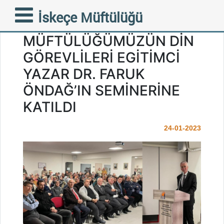
FAZİLETLİ MÜFTÜMÜZ
İskeçe Müftülüğü
MUSTAFA TRAMPA VE
MÜFTÜLÜĞÜMÜZÜN DİN
GÖREVLİLERİ EGİTİMCİ
YAZAR DR. FARUK
ÖNDAĞ’IN SEMİNERİNE
KATILDI
24-01-2023